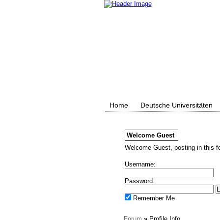
Home
Deutsche Universitäten
Welcome
Guest
Welcome Guest, posting in this f
Username:
Password:
Remember Me
Forum
»
Profile Info