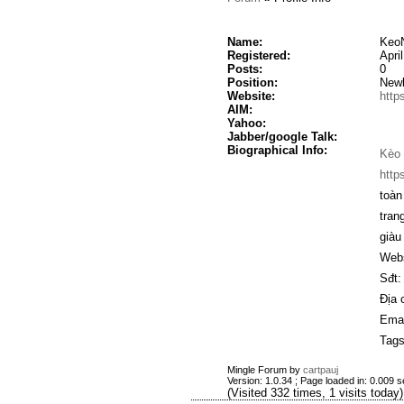
Name:
Keo
Registered:
Apri
Posts:
0
Position:
New
Website:
http
AIM:
Yahoo:
Jabber/google Talk:
Biographical Info:
Kèo 
http
toàn
tran
giàu
Webs
Sđt:
Địa 
Emai
Tags
Mingle Forum by
cartpauj
Version: 1.0.34 ; Page loaded in: 0.009 
(Visited 332 times, 1 visits today)