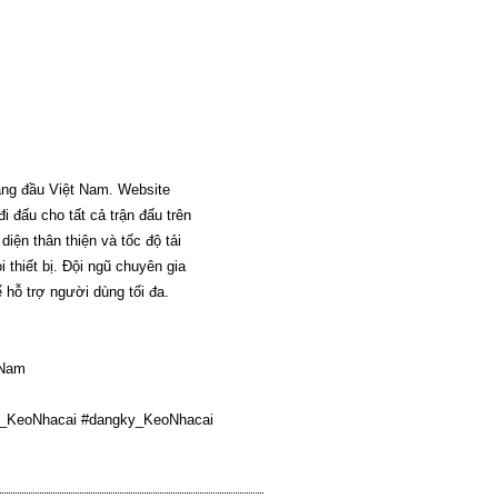
hàng đầu Việt Nam. Website
i đấu cho tất cả trận đấu trên
diện thân thiện và tốc độ tải
 thiết bị. Đội ngũ chuyên gia
 hỗ trợ người dùng tối đa.
 Nam
o_KeoNhacai #dangky_KeoNhacai