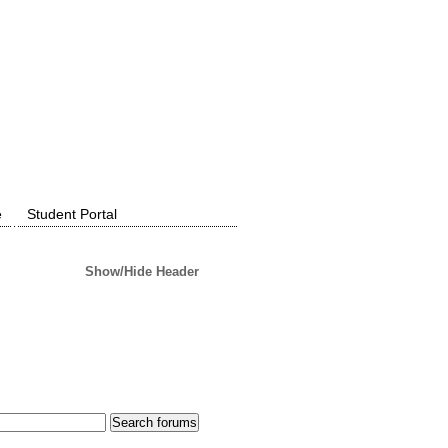
e
Student Portal
Show/Hide Header