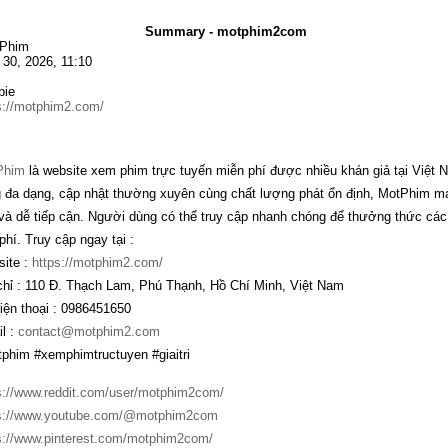
Summary - motphim2com
 Phim
l 30, 2026, 11:10
bie
s://motphim2.com/
Phim
là website xem phim trực tuyến miễn phí được nhiều khán giả tại Việt
 đa dạng, cập nhật thường xuyên cùng chất lượng phát ổn định, MotPhim mang 
 và dễ tiếp cận. Người dùng có thể truy cập nhanh chóng để thưởng thức cá
phí. Truy cập ngay tại :
ite :
https://motphim2.com/
chỉ : 110 Đ. Thạch Lam, Phú Thạnh, Hồ Chí Minh, Việt Nam
iện thoại : 0986451650
l :
contact@motphim2.com
phim #xemphimtructuyen #giaitri
s://www.reddit.com/user/motphim2com/
s://www.youtube.com/@motphim2com
s://www.pinterest.com/motphim2com/