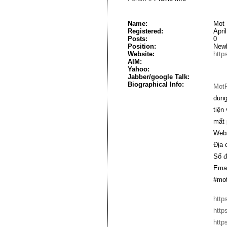
Name:
Mot
Registered:
Apri
Posts:
0
Position:
New
Website:
http
AIM:
Yahoo:
Jabber/google Talk:
Biographical Info:
Mot
dung
tiện
mất 
Webs
Địa 
Số đ
Emai
#mot
http
http
http