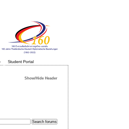
e
Student Portal
Show/Hide Header