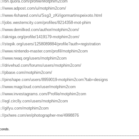
s://bn.quora.com/profile/Motphim2com
s://www.adpost.com/u/motphim2com/
s://www.4shared.com/u/Ssg3_zKi/igormartinspeixoto.html
s://jobs.westerncity.com/profiles/8214358-mot-phim
s://www.demilked.com/author/motphim2com/
s://akniga.org/profile/1419179-motphim2com/
s://stepik.org/users/1258089884/profile?auth=registration
s://www.nintendo-master.com/profil/motphim2com
s://www.rwaq.org/users/motphim2com
s://drivehud.com/forums/users/motphim2com/
s://pbase.com/motphim2com/
s://pinshape.com/users/8959019-motphim2com?tab=designs
s://www.magcloud.com/user/motphim2com
s://www.investagrams.com/Profile/motphim2com
s://egl.circlly.com/users/motphim2com
s://gifyu.com/motphim2com
s://pxhere.com/en/photographer-me/4998876
econds.