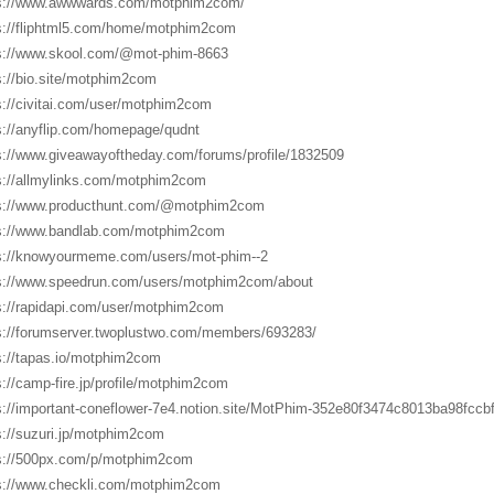
s://www.awwwards.com/motphim2com/
s://fliphtml5.com/home/motphim2com
s://www.skool.com/@mot-phim-8663
s://bio.site/motphim2com
s://civitai.com/user/motphim2com
s://anyflip.com/homepage/qudnt
s://www.giveawayoftheday.com/forums/profile/1832509
s://allmylinks.com/motphim2com
s://www.producthunt.com/@motphim2com
s://www.bandlab.com/motphim2com
s://knowyourmeme.com/users/mot-phim--2
s://www.speedrun.com/users/motphim2com/about
s://rapidapi.com/user/motphim2com
s://forumserver.twoplustwo.com/members/693283/
s://tapas.io/motphim2com
s://camp-fire.jp/profile/motphim2com
s://important-coneflower-7e4.notion.site/MotPhim-352e80f3474c8013ba98fccb
s://suzuri.jp/motphim2com
s://500px.com/p/motphim2com
s://www.checkli.com/motphim2com