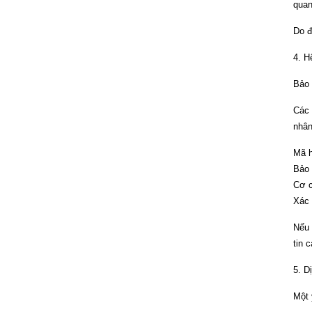
quan
Do đ
4. H
Bảo 
Các 
nhân
Mã h
Bảo 
Cơ c
Xác 
Nếu 
tin 
5. D
Một 