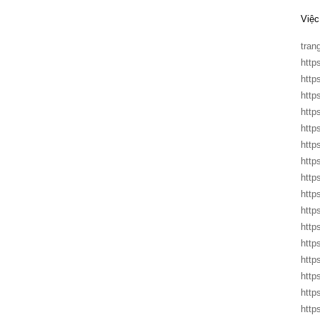
Việc
tran
http
http
http
http
http
http
http
http
http
http
http
http
http
http
http
http