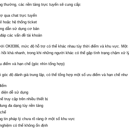
g thường, các nền tảng trực tuyến sẽ cung cấp:
rợ qua chat trực tuyến
l hoặc hệ thống ticket
g dẫn sử dụng cơ bản
 đáp các vấn đề tài khoản
với OK8386, mức độ hỗ trợ có thể khác nhau tùy thời điểm và khu vực. Một 
 hồi khá nhanh, trong khi những người khác có thể gặp tình trạng chậm xử lý h
u điểm và hạn chế (góc nhìn tổng hợp)
 góc độ đánh giá trung lập, có thể tổng hợp một số ưu điểm và hạn chế như
điểm
 diện dễ sử dụng
hể truy cập trên nhiều thiết bị
dung đa dạng tùy nền tảng
chế
g tin pháp lý chưa rõ ràng ở một số khu vực
 nghiệm có thể không ổn định