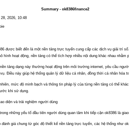
Summary - ok8386finance2
l 28, 2026, 10:48
bie
86 được biết đến là một nền tảng trực tuyến cung cấp các dịch vụ giải trí số
ô hình hoạt động, nền tảng có thể tích hợp nhiều nội dung khác nhau nhằm 
nền tảng dạng này thường hoạt động trên môi trường internet, yêu cầu người
 vụ. Điều này giúp hệ thống quản lý dữ liệu cá nhân, đồng thời cá nhân hóa 
nhiên, mức độ minh bạch và thông tin pháp lý của từng nền tảng có thể khá
rước khi sử dụng.
iao diện và trải nghiệm người dùng
trong những yếu tố đầu tiên người dùng quan tâm khi tiếp cận ok8386 là giao
 đánh giá chung từ góc độ thiết kế nền tảng trực tuyến, các hệ thống như o