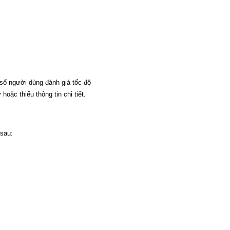
số người dùng đánh giá tốc độ
oặc thiếu thông tin chi tiết.
 sau: