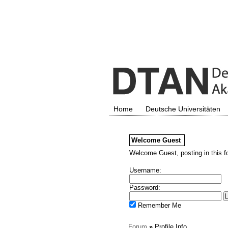
Home
Deutsche Universitäten
Welcome
Guest
Welcome Guest, posting in this f
Username:
Password:
Remember Me
Forum
»
Profile Info