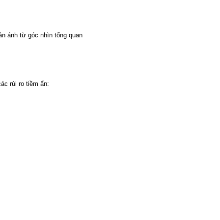
ản ánh từ góc nhìn tổng quan
c rủi ro tiềm ẩn: