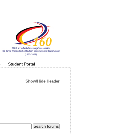
e
Student Portal
Show/Hide Header