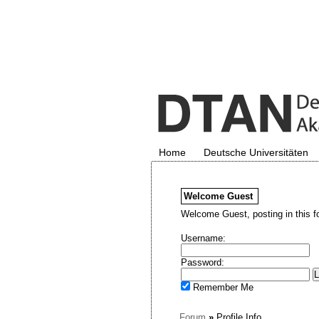
Home
Deutsche Universitäten
Welcome
Guest
Welcome Guest, posting in this f
Username:
Password:
Remember Me
Forum
»
Profile Info