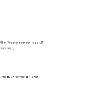
 বিভিন্ন বিনোদনমূলক গেম খেলা যায়। এটি
 অফার করে।.
েমিং #7J77বাংলাদেশ #7J77জয়