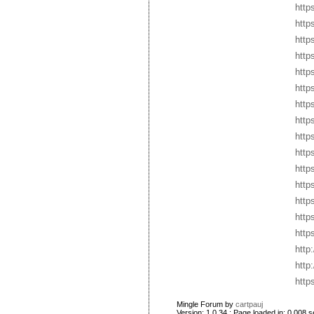
http
http
http
http
http
http
http
http
http
http
http
http
http
http
http
http
http
http
Mingle Forum by
cartpauj
Version: 1.0.34 ; Page loaded in: 0.008 