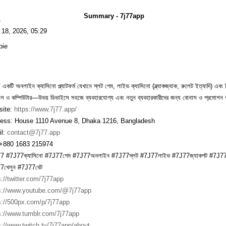
Summary - 7j77app
7
l 18, 2026, 05:29
bie
7
একটি অনলাইন ক্যাসিনো প্ল্যাটফর্ম যেখানে স্লট গেম, লাইভ ক্যাসিনো (ব্ল্যাকজ্যাক, রুলেট ইত্যাদি) এবং
ল ও কম্পিউটার—উভয় ডিভাইসে সহজে ব্যবহারযোগ্য এবং নতুন ব্যবহারকারীদের জন্য বোনাস ও প্রমোশন
ite:
https://www.7j77.app/
ess: House 1110 Avenue 8, Dhaka 1216, Bangladesh
l:
contact@7j77.app
 +880 1683 215974
7 #7J77ক্যাসিনো #7J77গেম #7J77অনলাইন #7J77স্লট #7J77লাইভ #7J77জ্যাকপট #7J77গ
7খেলুন #7J77বেট
s://twitter.com/7j77app
s://www.youtube.com/@7j77app
s://500px.com/p/7j77app
s://www.tumblr.com/7j77app
s://www.twitch.tv/7j77app/about