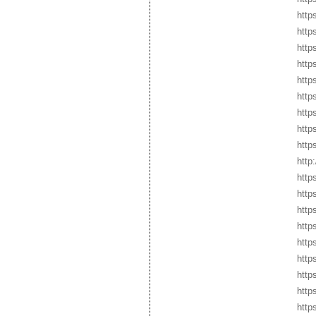
http
http
http
http
http
http
http
http
http
http
http
http
http
http
http
http
http
http
http