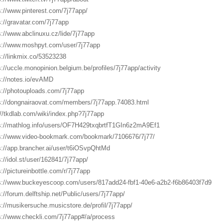
s://www.pinterest.com/7j77app/
s://gravatar.com/7j77app
s://www.abclinuxu.cz/lide/7j77app
s://www.moshpyt.com/user/7j77app
s://linkmix.co/53523238
s://uccle.monopinion.belgium.be/profiles/7j77app/activity
s://notes.io/evAMD
s://photouploads.com/7j77app
s://dongnairaovat.com/members/7j77app.74083.html
://tkdlab.com/wiki/index.php?7j77app
s://mathlog.info/users/OF7H429txqbrtfT1GIn6z2mA9Ef1
s://www.video-bookmark.com/bookmark/7106676/7j77/
s://app.brancher.ai/user/t6iOSvpQhtMd
s://idol.st/user/162841/7j77app/
s://pictureinbottle.com/r/7j77app
s://www.buckeyescoop.com/users/817add24-fbf1-40e6-a2b2-f6b86403f7d9
s://forum.delftship.net/Public/users/7j77app/
s://musikersuche.musicstore.de/profil/7j77app/
s://www.checkli.com/7j77app#/a/process