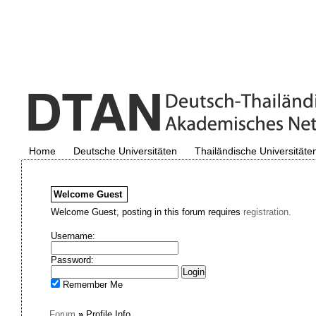
Home
Deutsche Universitäten
Thailändische Universitäte
Welcome
Guest
Welcome Guest, posting in this forum requires
registration.
Username:
Password:
Remember Me
Forum
»
Profile Info