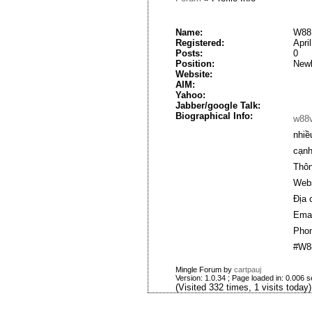
Name:
W88
Registered:
Apri
Posts:
0
Position:
New
Website:
AIM:
Yahoo:
Jabber/google Talk:
Biographical Info:
w88v
nhiề
cạnh
Thông
Webs
Địa 
Emai
Phon
#W8
Mingle Forum by
cartpauj
Version: 1.0.34 ; Page loaded in: 0.006 
(Visited 332 times, 1 visits today)