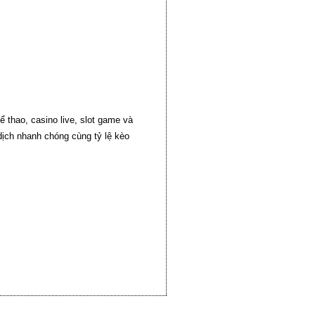
ể thao, casino live, slot game và
dịch nhanh chóng cùng tỷ lệ kèo