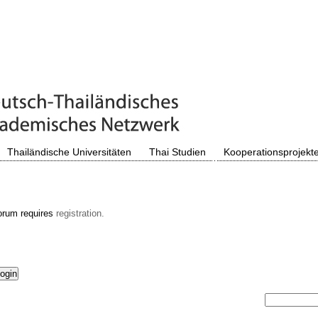
Thailändische Universitäten
Thai Studien
Kooperationsprojekt
orum requires
registration.