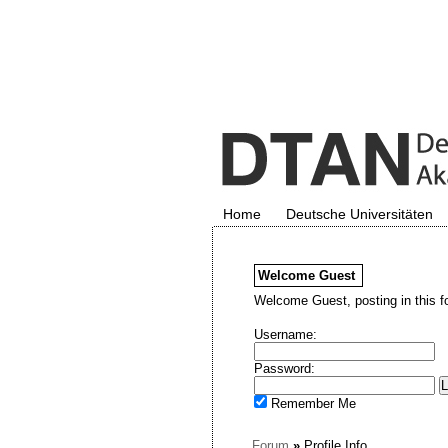
Home
Deutsche Universitäten
Welcome
Guest
Welcome Guest, posting in this f
Username:
Password:
Remember Me
Forum
»
Profile Info