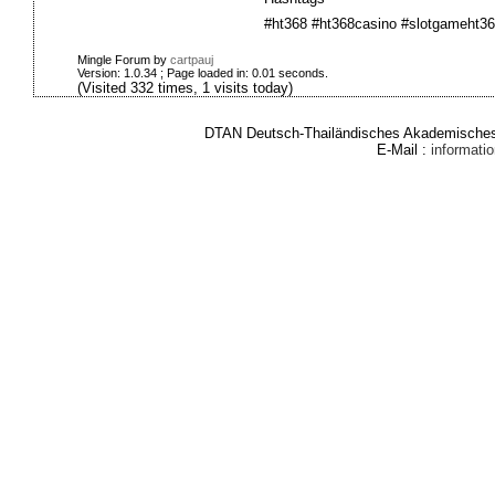
#ht368 #ht368casino #slotgameht3
Mingle Forum by
cartpauj
Version: 1.0.34 ; Page loaded in: 0.01 seconds.
(Visited 332 times, 1 visits today)
DTAN Deutsch-Thailändisches Akademisches 
E-Mail :
informat