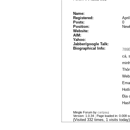
Name:
Registered:
Apri
Posts:
0
Position:
New
Website:
AIM:
Yahoo:
Jabber/google Talk:
Biographical Info:
789
cá, 
minh
Thôn
Webs
Emai
Hotl
Địa 
Hash
Mingle Forum by
cartpauj
Version: 1.0.34 ; Page loaded in: 0.008 
(Visited 332 times, 1 visits today)