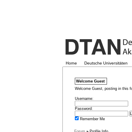
Home
Deutsche Universitäten
Welcome
Guest
Welcome Guest, posting in this f
Username:
Password:
Remember Me
Forum
»
Profile Info