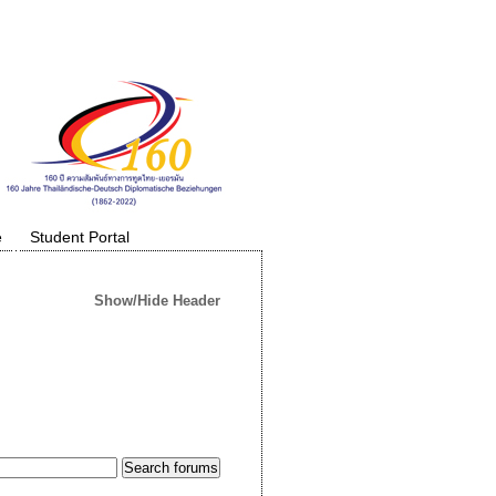
e
Student Portal
Show/Hide Header