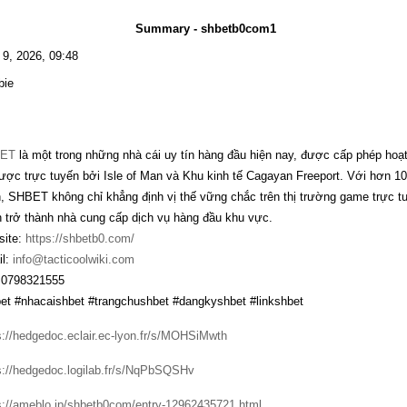
Summary - shbetb0com1
l 9, 2026, 09:48
bie
ET
là một trong những nhà cái uy tín hàng đầu hiện nay, được cấp phép hoạ
ược trực tuyến bởi Isle of Man và Khu kinh tế Cagayan Freeport. Với hơn 10 
, SHBET không chỉ khẳng định vị thế vững chắc trên thị trường game trực
 trở thành nhà cung cấp dịch vụ hàng đầu khu vực.
ite:
https://shbetb0.com/
l:
info@tacticoolwiki.com
 0798321555
et #nhacaishbet #trangchushbet #dangkyshbet #linkshbet
s://hedgedoc.eclair.ec-lyon.fr/s/MOHSiMwth
s://hedgedoc.logilab.fr/s/NqPbSQSHv
s://ameblo.jp/shbetb0com/entry-12962435721.html