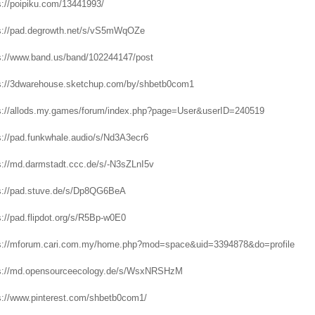
s://poipiku.com/13441993/
s://pad.degrowth.net/s/vS5mWqOZe
s://www.band.us/band/102244147/post
s://3dwarehouse.sketchup.com/by/shbetb0com1
s://allods.my.games/forum/index.php?page=User&userID=240519
s://pad.funkwhale.audio/s/Nd3A3ecr6
s://md.darmstadt.ccc.de/s/-N3sZLnI5v
s://pad.stuve.de/s/Dp8QG6BeA
s://pad.flipdot.org/s/R5Bp-w0E0
s://mforum.cari.com.my/home.php?mod=space&uid=3394878&do=profile
s://md.opensourceecology.de/s/WsxNRSHzM
s://www.pinterest.com/shbetb0com1/