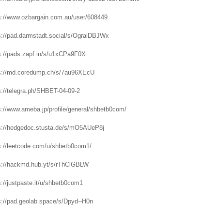
s://www.ozbargain.com.au/user/608449
s://pad.darmstadt.social/s/OgraiDBJWx
s://pads.zapf.in/s/u1xCPa9F0X
s://md.coredump.ch/s/7au96XEcU
s://telegra.ph/SHBET-04-09-2
s://www.ameba.jp/profile/general/shbetb0com/
s://hedgedoc.stusta.de/s/mO5AUeP8j
s://leetcode.com/u/shbetb0com1/
s://hackmd.hub.yt/s/rThClGBLW
s://justpaste.it/u/shbetb0com1
s://pad.geolab.space/s/Dpyd--H0n