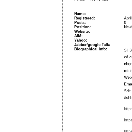
Name:
Registered:
Apri
Posts:
0
Position:
New
Website:
AIM:
Yahoo:
Jabber/google Talk:
Biographical Info:
SHB
cá c
chọn
mình
Webs
Emai
Sđt:
#shb
http
http
http