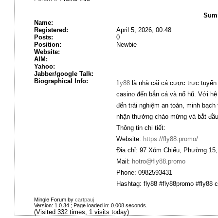
Summ
Name:
Registered:
April 5, 2026, 00:48
Posts:
0
Position:
Newbie
Website:
AIM:
Yahoo:
Jabber/google Talk:
Biographical Info:
fly88
là nhà cái cá cược trực tuyến 
casino đến bắn cá và nổ hũ. Với hệ
đến trải nghiệm an toàn, minh bạc
nhận thưởng chào mừng và bắt đầu
Thông tin chi tiết:
Website:
https://fly88.promo/
Địa chỉ: 97 Xóm Chiếu, Phường 15,
Mail:
hotro@fly88.promo
Phone: 0982593431
Hashtag: fly88 #fly88promo #fly88 c
Mingle Forum by
cartpauj
Version: 1.0.34 ; Page loaded in: 0.008 seconds.
(Visited 332 times, 1 visits today)