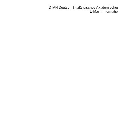
DTAN Deutsch-Thailändisches Akademisches 
E-Mail :
informat