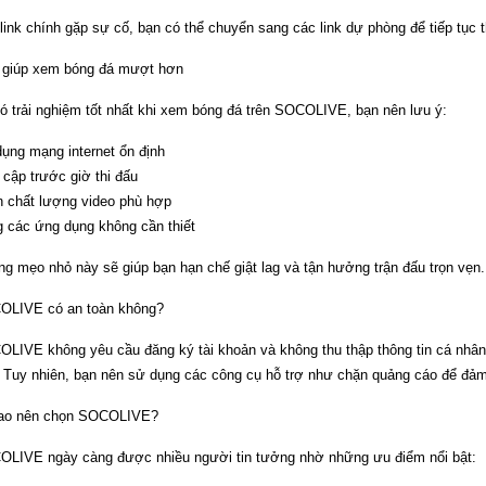
link chính gặp sự cố, bạn có thể chuyển sang các link dự phòng để tiếp tục t
giúp xem bóng đá mượt hơn
ó trải nghiệm tốt nhất khi xem bóng đá trên SOCOLIVE, bạn nên lưu ý:
ụng mạng internet ổn định
 cập trước giờ thi đấu
 chất lượng video phù hợp
 các ứng dụng không cần thiết
g mẹo nhỏ này sẽ giúp bạn hạn chế giật lag và tận hưởng trận đấu trọn vẹn.
LIVE có an toàn không?
LIVE không yêu cầu đăng ký tài khoản và không thu thập thông tin cá nhân, 
 Tuy nhiên, bạn nên sử dụng các công cụ hỗ trợ như chặn quảng cáo để đảm 
sao nên chọn SOCOLIVE?
LIVE ngày càng được nhiều người tin tưởng nhờ những ưu điểm nổi bật: