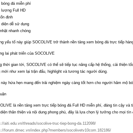
bóng đá miễn phí
 lượng Full HD
 ổn định
 diện dễ sử dụng
nhật nhanh chóng
g yếu tố này giúp SOCOLIVE trở thành nền tảng xem bóng đá trực tiếp hàng
g lai phát triển của SOCOLIVE
g thời gian tới, SOCOLIVE có thể sẽ tiếp tục nâng cấp hệ thống, cải thiện tốc
 mới như xem lại trận đấu, highlight và tương tác người dùng.
 này hứa hẹn mang đến trải nghiệm ngày càng tốt hơn cho người hâm mộ bó
luận
LIVE là nền tảng xem trực tiếp bóng đá Full HD miễn phí, đáng tin cậy và ti
 diện thân thiện và nội dung phong phú, đây là lựa chọn lý tưởng cho mọi tín
s://aiti.edu.vn/threads/socolive-truc-tiep-bong-da.112098/
s://forum.dmec.vn/index.php?members/socolivetv10com.182186/