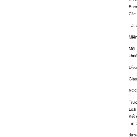
Euro
Các 
Tất 
Miễn
Một 
khoả
Điều
Giao
SOCO
Trực
Lịch
Kết 
Tin 
được