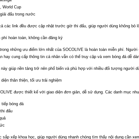
, World Cup
giải đấu trong nước
cả các link đều được cập nhật trước giờ thi đấu, giúp người dùng không bỏ lỡ
 phí hoàn toàn, không cần đăng ký
trong những ưu điểm lớn nhất của SOCOLIVE là hoàn toàn miễn phí. Người 
n hay cung cấp thông tin cá nhân vẫn có thể truy cập và xem bóng đá dễ dà
 này giúp nền tảng trở nên phổ biến và phù hợp với nhiều đối tượng người d
 diện thân thiện, tối ưu trải nghiệm
LIVE được thiết kế với giao diện đơn giản, dễ sử dụng. Các danh mục như
 tiếp bóng đá
 thi đấu
quả
tức
 sắp xếp khoa học, giúp người dùng nhanh chóng tìm thấy nội dung cần xe