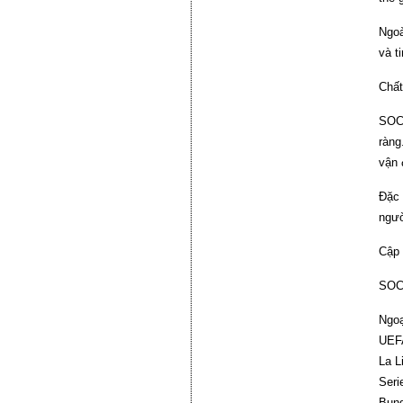
Ngoà
và t
Chất
SOCO
ràng
vận 
Đặc 
ngườ
Cập 
SOCO
Ngoạ
UEF
La L
Seri
Bund