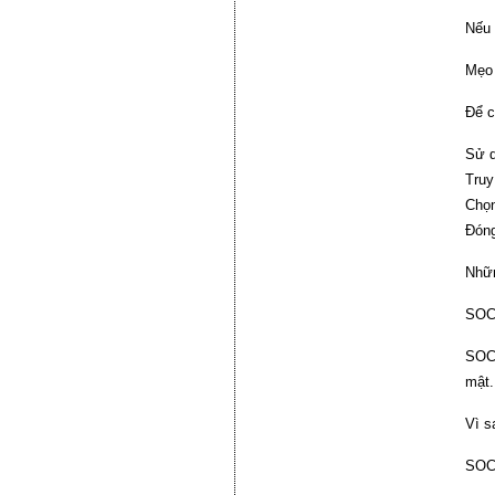
Nếu 
Mẹo 
Để c
Sử d
Truy
Chọn
Đóng
Nhữn
SOCO
SOCO
mật.
Vì 
SOCO