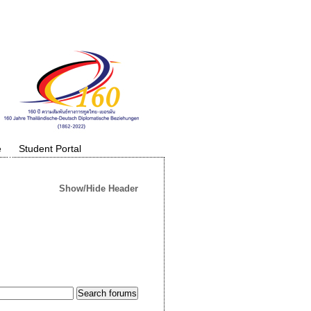
e
Student Portal
Show/Hide Header