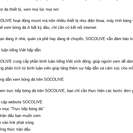
rợ đa thiết bị, xem mọi lúc mọi nơi
LIVE hoạt động mượt mà trên nhiều thiết bị như điện thoại, máy tính bảng 
hể xem bóng đá ở bất kỳ đâu, chỉ cần có kết nối internet.
ạn đang ở nhà, quán cà phê hay đang di chuyển, SOCOLIVE vẫn đảm bảo trả
 luận tiếng Việt hấp dẫn
LIVE cung cấp phần bình luận tiếng Việt sinh động, giúp người xem dễ dàng 
g phân tích từ bình luận viên giúp tăng thêm sự hấp dẫn và cảm xúc cho mỗi
ng dẫn xem bóng đá trên SOCOLIVE
em trực tiếp bóng đá trên SOCOLIVE, bạn chỉ cần thực hiện các bước đơn g
 cập website SOCOLIVE
 mục “Trực tiếp bóng đá”
trận đấu bạn muốn xem
 vào link phát sóng
ng thức trận đấu