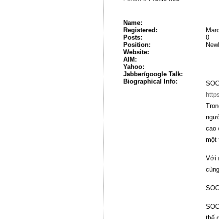
Name:
Registered:
Marc
Posts:
0
Position:
New
Website:
AIM:
Yahoo:
Jabber/google Talk:
Biographical Info:
SOCO
http
Tron
ngườ
cao 
một 
Với 
cùng
SOCO
SOCO
thế 