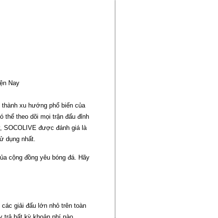
ện Nay
ở thành xu hướng phổ biến của
 thể theo dõi mọi trận đấu đỉnh
 nay, SOCOLIVE được đánh giá là
sử dụng nhất.
của cộng đồng yêu bóng đá. Hãy
các giải đấu lớn nhỏ trên toàn
 trả bất kỳ khoản phí nào.