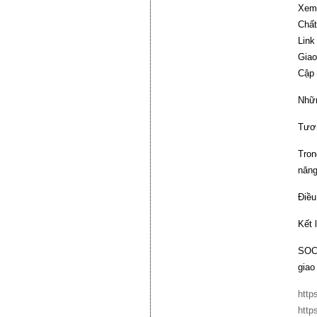
Xem 
Chất
Link
Giao
Cập 
Nhữn
Tươn
Tron
năng
Điều
Kết 
SOCO
giao
http
http