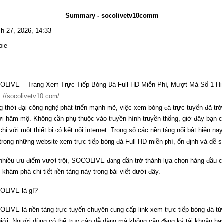
Summary - socolivetv10comm
h 27, 2026, 14:33
bie
LIVE – Trang Xem Trực Tiếp Bóng Đá Full HD Miễn Phí, Mượt Mà Số 1 Hi
s://socolivetv10.com/
g thời đại công nghệ phát triển mạnh mẽ, việc xem bóng đá trực tuyến đã tr
i hâm mộ. Không cần phụ thuộc vào truyền hình truyền thống, giờ đây bạn có
chỉ với một thiết bị có kết nối internet. Trong số các nền tảng nổi bật hiện
trong những website xem trực tiếp bóng đá Full HD miễn phí, ổn định và dễ 
nhiều ưu điểm vượt trội, SOCOLIVE đang dần trở thành lựa chọn hàng đầu 
 khám phá chi tiết nền tảng này trong bài viết dưới đây.
LIVE là gì?
LIVE là nền tảng trực tuyến chuyên cung cấp link xem trực tiếp bóng đá từ 
giới. Người dùng có thể truy cập dễ dàng mà không cần đăng ký tài khoản hay