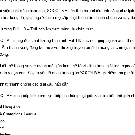
i việc phát sóng trực tiếp, SOCOLIVE còn tích hợp nhiều tính năng như lịch 
in tức bóng đá, giúp người hâm mộ cập nhật thông tin nhanh chóng và đầy đủ
 lượng Full HD – Trải nghiệm xem bóng đá chân thực
LIVE mang đến chất lượng hình ảnh Full HD sắc nét, giúp người xem theo 
. Âm thanh sống động kết hợp với đường truyền ổn định mang lại cảm giác n
động.
biệt, hệ thống server mạnh mẽ giúp hạn chế tối đa tình trạng giật lag, ngay c
i truy cập cao. Đây là yếu tố quan trọng giúp SOCOLIVE ghi điểm trong mắt
nhật nhanh chóng các giải đấu hấp dẫn
LIVE cung cấp link xem trực tiếp cho hàng loạt giải đấu lớn trên thế giới n
i Hạng Anh
A Champions League
iga
e A
esliga