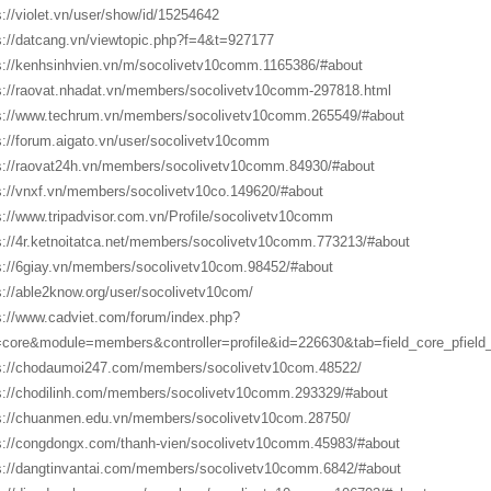
s://violet.vn/user/show/id/15254642
s://datcang.vn/viewtopic.php?f=4&t=927177
s://kenhsinhvien.vn/m/socolivetv10comm.1165386/#about
s://raovat.nhadat.vn/members/socolivetv10comm-297818.html
s://www.techrum.vn/members/socolivetv10comm.265549/#about
s://forum.aigato.vn/user/socolivetv10comm
s://raovat24h.vn/members/socolivetv10comm.84930/#about
s://vnxf.vn/members/socolivetv10co.149620/#about
s://www.tripadvisor.com.vn/Profile/socolivetv10comm
s://4r.ketnoitatca.net/members/socolivetv10comm.773213/#about
s://6giay.vn/members/socolivetv10com.98452/#about
s://able2know.org/user/socolivetv10com/
s://www.cadviet.com/forum/index.php?
core&module=members&controller=profile&id=226630&tab=field_core_pfield
s://chodaumoi247.com/members/socolivetv10com.48522/
s://chodilinh.com/members/socolivetv10comm.293329/#about
s://chuanmen.edu.vn/members/socolivetv10com.28750/
s://congdongx.com/thanh-vien/socolivetv10comm.45983/#about
s://dangtinvantai.com/members/socolivetv10comm.6842/#about