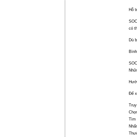
Hỗ t
SOCO
có t
Dù b
Bình
SOCO
Nhữn
Hướ
Để x
Truy
Chọn
Tìm 
Nhấn
Thưở