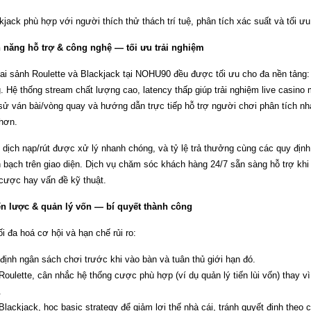
kjack phù hợp với người thích thử thách trí tuệ, phân tích xác suất và tối ư
 năng hỗ trợ & công nghệ — tối ưu trải nghiệm
ai sảnh Roulette và Blackjack tại NOHU90 đều được tối ưu cho đa nền tảng:
. Hệ thống stream chất lượng cao, latency thấp giúp trải nghiệm live casino
 sử ván bài/vòng quay và hướng dẫn trực tiếp hỗ trợ người chơi phân tích nh
hơn.
 dịch nạp/rút được xử lý nhanh chóng, và tỷ lệ trả thưởng cùng các quy định
 bạch trên giao diện. Dịch vụ chăm sóc khách hàng 24/7 sẵn sàng hỗ trợ khi 
cược hay vấn đề kỹ thuật.
n lược & quản lý vốn — bí quyết thành công
ối đa hoá cơ hội và hạn chế rủi ro:
định ngân sách chơi trước khi vào bàn và tuân thủ giới hạn đó.
Roulette, cân nhắc hệ thống cược phù hợp (ví dụ quản lý tiến lùi vốn) thay vì
.
Blackjack, học basic strategy để giảm lợi thế nhà cái, tránh quyết định theo 