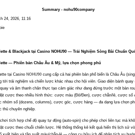
Summary - nohu90company
h 24, 2026, 11:16
bie
ette & Blackjack tại Casino NOHU90 — Trải Nghiệm Sòng Bài Chuẩn Qu
ette — Phiên bản Châu Âu & Mỹ, lựa chọn phong phú
ette tại Casino
NOHU90
cung cấp cả hai phiên bản phổ biến là Châu Âu (singl
 tới trải nghiệm và chiến lược khác nhau cho hội viên. Giao diện bánh quay
quay và âm thanh chân thực tạo cảm giác như đang đứng trước một bàn roul
đặt cược theo nhiều hình thức: cược màu (Đỏ/Đen), cược chẵn/lẻ, cược số đơ
 nhóm số (dozens, columns), cược góc, cược hàng — đa dạng lựa chọn ph
 thủ chuyên nghiệp.
chơi tích hợp chế độ quay tự động (auto-spin) cho phép chơi liên tục mà khôn
đặt cược theo chuỗi chiến lược. Hệ thống thống kê kết quả hiển thị lịch sử vò
ố xuất hiện và tần suất màu/chẵn-lẻ — công cụ hữu ích để phân tích xu hướn