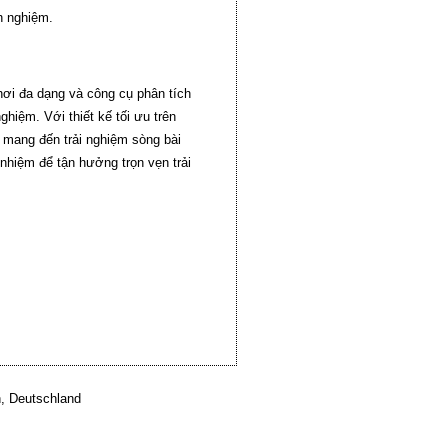
h nghiệm.
hơi đa dạng và công cụ phân tích
hiệm. Với thiết kế tối ưu trên
 mang đến trải nghiệm sòng bài
nhiệm để tận hưởng trọn vẹn trải
, Deutschland