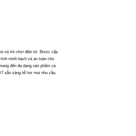
no và trò chơi điện tử. Được cấp
ính minh bạch và an toàn cho
y mang đến đa dạng sản phẩm cá
/7 sẵn sàng hỗ trợ mọi nhu cầu,