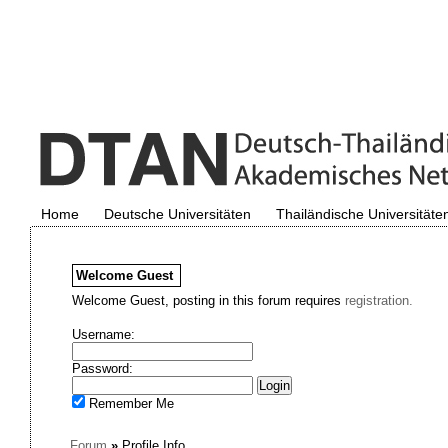
Home
Deutsche Universitäten
Thailändische Universitäte
Welcome
Guest
Welcome Guest, posting in this forum requires
registration.
Username:
Password:
Remember Me
Forum
»
Profile Info