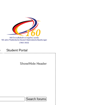
e
Student Portal
Show/Hide Header