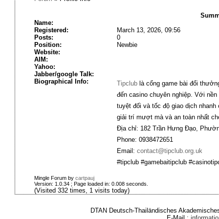
Summa
Name:
Registered:
March 13, 2026, 09:56
Posts:
0
Position:
Newbie
Website:
AIM:
Yahoo:
Jabber/google Talk:
Biographical Info:
Tipclub
là cổng game bài đổi thưởng 
đến casino chuyên nghiệp. Với nền 
tuyệt đối và tốc độ giao dịch nhan
giải trí mượt mà và an toàn nhất ch
Địa chỉ: 182 Trần Hưng Đạo, Phườ
Phone: 0938472651
Email:
contact@tipclub.org.uk
#tipclub #gamebaitipclub #casinotipc
Mingle Forum by
cartpauj
Version: 1.0.34 ; Page loaded in: 0.008 seconds.
(Visited 332 times, 1 visits today)
DTAN Deutsch-Thailändisches Akademisches 
E-Mail :
informat