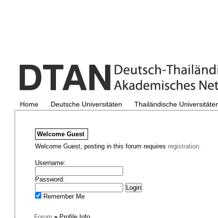
Home
Deutsche Universitäten
Thailändische Universitäte
Welcome
Guest
Welcome Guest, posting in this forum requires
registration.
Username:
Password:
Remember Me
Forum
»
Profile Info