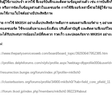
ับผู้ใช้งานประจำ ควรใช้ ฟีเจอร์บันทึกและติดตามข้อมูลส่วนตัว เช่น การบันทึ
 หรือการจัดเก็บข้อมูลส่วนตัวในแดชบอร์ด การใช้ฟีเจอร์เหล่านี้ช่วยให้ผู้ใช้งา
และใช้งานเว็บไซต์อย่างมีประสิทธิภาพ
้าย การใช้ MK8SH อย่างเต็มประสิทธิภาพคือการ ผสมผสานฟีเจอร์ต่าง ๆ อย่างค
จแดชบอร์ด ใช้ระบบค้นหาและแจ้งเตือน ปรับตั้งค่าบัญชี และติดตามฟีเจอร์ใหม่ ๆ 
ะได้รับประสบการณ์ออนไลน์ที่สะดวก รวดเร็ว และปลอดภัยจาก MK8SH อย่างเต็
al:
s://www.thepartyservicesweb.com/board/board_topic/3929364/7952385.htm
s://profiles.delphiforums.com/n/pfx/profile.aspx?webtag=dfpprofile000&userI
://resurrection.bungie.org/forum/index.pl?profile=mk8sh0
s://clusterbusters.org/forums/profile/34900-mk8sh0/?tab=field_core_pfield_11
s://forum.tkool.jp/index.php?members/mk8sh0.99223/#about