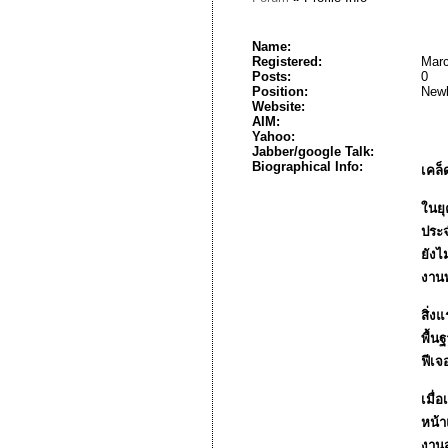
Name:
Registered:
Marc
Posts:
0
Position:
New
Website:
AIM:
Yahoo:
Jabber/google Talk:
Biographical Info:
เคล็
ในยุ
ประจ
ยังไม่
งานท
สิ่ง
พื้น
ฟีเจ
เมื่
หน้า
งานส