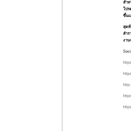
สำหร
โปรด
ขึ้น
สุดท
สำรว
งานจ
Soci
http
http
http
http
http