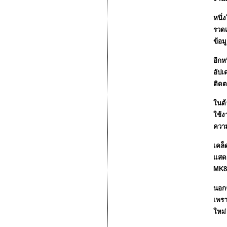
หนึ่
รวดเ
ข้อม
อีกห
อัปเ
ติดต
ในด้
ใช้ง
ควา
เคล็
แสดง
MK8S
นอกจ
เพรา
ใหม่