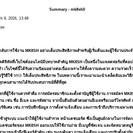
Summary - mk8sh0
h 9, 2026, 13:48
bie
ดลับการใช้งาน MK8SH อย่างเต็มประสิทธิภาพสำหรับผู้เริ่มต้นและผู้ใช้งานประจ
คดิจิทัลที่เว็บไซต์ออนไลน์มีบทบาทสำคัญ MK8SH เป็นหนึ่งในแพลตฟอร์มที่ตอบโจทย
ำ เว็บไซต์นี้ได้รับความนิยมอย่างต่อเนื่องเพราะให้ทั้งความสะดวก ความรวด
รู้วิธีใช้
MK8
ให้เต็มประสิทธิภาพ ในบทความนี้เราจะมาแนะนำเคล็ดลับและวิธีการ
ุกคนสามารถได้รับประสบการณ์ที่ดีที่สุด
แรกที่ผู้ใช้งานควรทำคือ การสมัครสมาชิกและตั้งค่าบัญชีผู้ใช้งาน การสมัคร MK
ฐาน เช่น ชื่อ อีเมล และรหัสผ่าน จากนั้นยืนยันตัวตนผ่านอีเมลหรือเบอร์โทรศัพท์ กา
อร์พิเศษ เช่น การบันทึกข้อมูล การตั้งค่าแจ้งเตือน และการเข้าถึงบริการเฉพาะส
อเข้าสู่ระบบ แนะนำให้ผู้ใช้งานสำรวจ หน้าแดชบอร์ด ซึ่งเป็นศูนย์กลางในการจัดก
แดชบอร์ดของ MK8SH ออกแบบให้ใช้งานง่าย มีเมนูที่ชัดเจน และจัดหมวดหมู่ฟีเจอ
ามารถเข้าถึงฟีเจอร์สำคัญ เช่น ระบบค้นหา การแจ้งเตือน และการปรับตั้งค่าบัญช