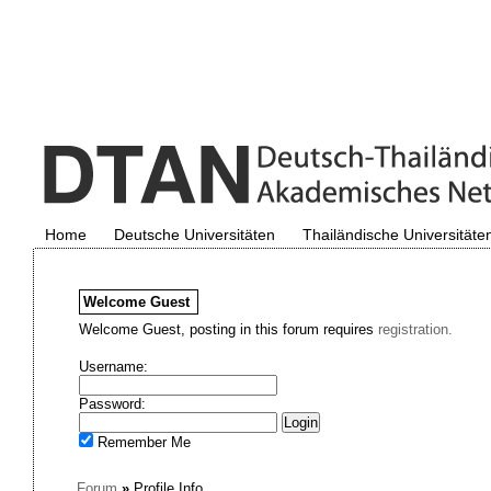
Home
Deutsche Universitäten
Thailändische Universitäte
Welcome
Guest
Welcome Guest, posting in this forum requires
registration.
Username:
Password:
Remember Me
Forum
»
Profile Info