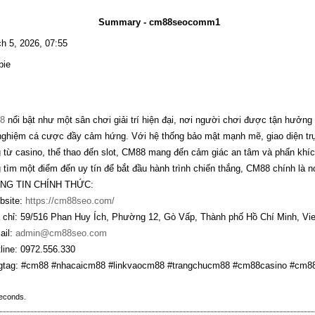
Summary - cm88seocomm1
h 5, 2026, 07:55
bie
8
nổi bật như một sân chơi giải trí hiện đại, nơi người chơi được tận hưởn
 nghiệm cá cược đầy cảm hứng. Với hệ thống bảo mật mạnh mẽ, giao diện trự
 từ casino, thể thao đến slot, CM88 mang đến cảm giác an tâm và phấn khíc
 tìm một điểm đến uy tín để bắt đầu hành trình chiến thắng, CM88 chính là n
NG TIN CHÍNH THỨC:
bsite:
https://cm88seo.com/
a chỉ: 59/516 Phan Huy Ích, Phường 12, Gò Vấp, Thành phố Hồ Chí Minh, Vi
ail:
admin@cm88seo.com
tline: 0972.556.330
gtag: #cm88 #nhacaicm88 #linkvaocm88 #trangchucm88 #cm88casino #cm
seconds.