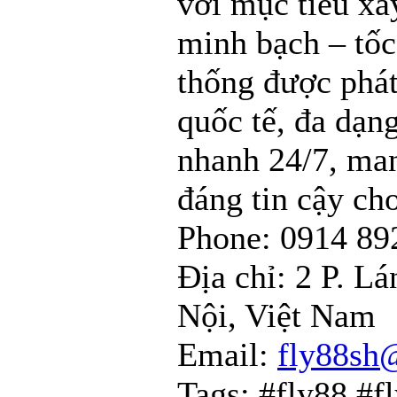
với mục tiêu xâ
minh bạch – tốc
thống được phát
quốc tế, đa dạn
nhanh 24/7, man
đáng tin cậy ch
Phone: 0914 89
Địa chỉ: 2 P. L
Nội, Việt Nam
Email:
fly88sh
Tags: #fly88 #f