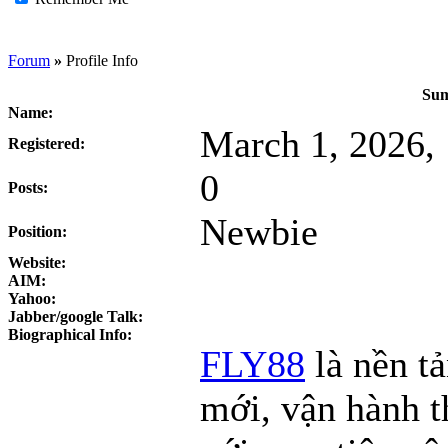
Forum
»
Profile Info
Sum
Name:
March 1, 2026,
Registered:
0
Posts:
Newbie
Position:
Website:
AIM:
Yahoo:
Jabber/google Talk:
Biographical Info:
FLY88
là nền tả
mới, vận hành t