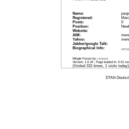
Name:
разр
Registered:
Marc
Posts:
0
Position:
New
Website:
AIM:
mere
Yahoo:
mere
Jabber/google Talk:
Biographical Info:
опти
Mingle Forum by
cartpauj
Version: 1.0.34 ; Page loaded in: 0.01 s
(Visited 332 times, 1 visits today)
DTAN Deutsch