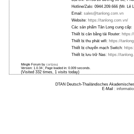
Hotline/Zalo: 0944.209.666 (Mr. Lê 
Email:
sales@tanlong.com.vn
Website:
https://tanlong.com.vn/
Các sản phẩm Tân Long cung cấp:
Thiết bị cân bằng tải Router:
https:/
Thiết bị thu phát wifi:
https://tanlong
Thiết bị chuyển mạch Switch:
https
Thiết bị lưu trữ Nas:
https://tanlong
Mingle Forum by
cartpauj
Version: 1.0.34 ; Page loaded in: 0.009 seconds.
(Visited 332 times, 1 visits today)
DTAN Deutsch-Thailändisches Akademisches 
E-Mail :
informat