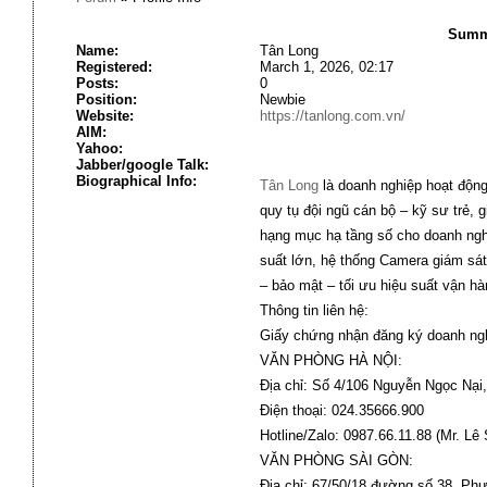
Summ
Name:
Tân Long
Registered:
March 1, 2026, 02:17
Posts:
0
Position:
Newbie
Website:
https://tanlong.com.vn/
AIM:
Yahoo:
Jabber/google Talk:
Biographical Info:
Tân Long
là doanh nghiệp hoạt động
quy tụ đội ngũ cán bộ – kỹ sư trẻ, g
hạng mục hạ tầng số cho doanh nghi
suất lớn, hệ thống Camera giám sát
– bảo mật – tối ưu hiệu suất vận hà
Thông tin liên hệ:
Giấy chứng nhận đăng ký doanh ng
VĂN PHÒNG HÀ NỘI:
Địa chỉ: Số 4/106 Nguyễn Ngọc Nạ
Điện thoại: 024.35666.900
Hotline/Zalo: 0987.66.11.88 (Mr. Lê
VĂN PHÒNG SÀI GÒN:
Địa chỉ: 67/50/18 đường số 38, P