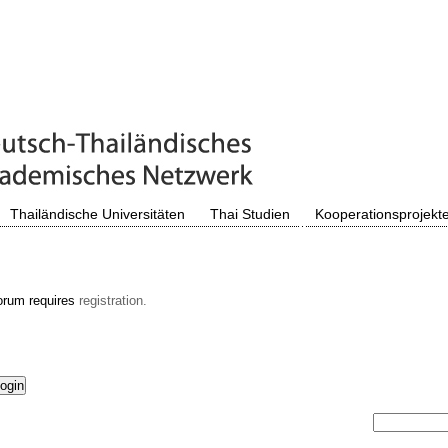
Thailändische Universitäten
Thai Studien
Kooperationsprojekt
orum requires
registration.