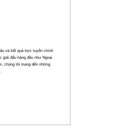
sâu và kết quả trực tuyến chính
ác giải đấu hàng đầu như Ngoại
ệm, chúng tôi mang đến những
.