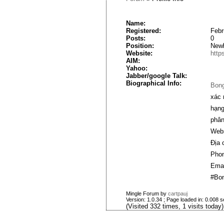
Name:
Registered:
Febr
Posts:
0
Position:
New
Website:
http
AIM:
Yahoo:
Jabber/google Talk:
Biographical Info:
Bong
xác 
hạng
phân
Webs
Địa 
Phon
Emai
#Bon
Mingle Forum by
cartpauj
Version: 1.0.34 ; Page loaded in: 0.008 
(Visited 332 times, 1 visits today)