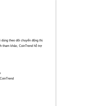
i dùng theo dõi chuyển động thị
nh tham khảo, CoinTrend hỗ trợ
m
ủCoinTrend