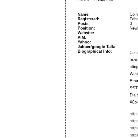
Name:
Coin
Registered:
Febr
Posts:
0
Position:
New
Website:
AIM:
Yahoo:
Jabber/google Talk:
Biographical Info:
Coin
trườ
cộng
Webs
Emai
SĐT:
Địa 
#Coi
http
http
http
http