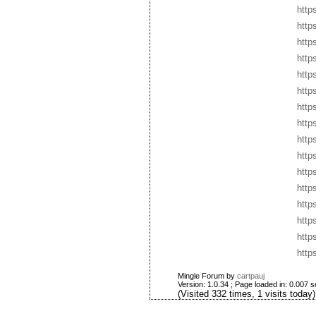
http
http
http
http
http
http
http
http
http
https
http
http
http
http
http
http
Mingle Forum by
cartpauj
Version: 1.0.34 ; Page loaded in: 0.007 
(Visited 332 times, 1 visits today)