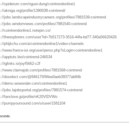
s://spiderum.com/nguoi-dung/cointrendonline1
s://akniga.org/profile/1390038-cointrend/
s://jobs.landscapeindustrycareers.org/profiles/7881539-cointrend
s://jobs.windomnews.com/profiles/7881540-cointrend
s://cointrendonline1.notepin.co/
s://theexplorers.com/user?id=7b517273-3516-44fa-bd77-340a56620426
s://phijkchu.com/a/cointrendonline1/video-channels
s://www.france-ioi.org/user/perso.php?sLogin=cointrendonline1
s://apptuts.bio/cointrend-246534
://iglinks.io/joyf5662-c2f
s://www.claimajob.com/profiles/7881568-cointrend
s://doselect.com/@846175f94ee0aeb39377ab84b
s://demo.wowonder.com/cointrendonline1
s://jobs.lajobsportal.org/profiles/7881574-cointrend
s://fanclove.jp/profile/nK20VlDVWo
s://pumpyoursound.com/u/user/1581104
seconds.