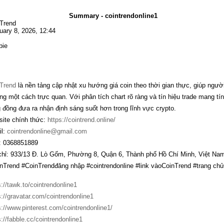
Summary - cointrendonline1
Trend
uary 8, 2026, 12:44
bie
Trend
là nền tảng cập nhật xu hướng giá coin theo thời gian thực, giúp ngườ
ng một cách trực quan. Với phân tích chart rõ ràng và tín hiệu trade mang tí
 đồng đưa ra nhận định sáng suốt hơn trong lĩnh vực crypto.
ite chính thức:
https://cointrend.online/
l:
cointrendonline@gmail.com
 0368851889
chỉ: 933/13 Đ. Lò Gốm, Phường 8, Quận 6, Thành phố Hồ Chí Minh, Việt Na
nTrend #CoinTrendđăng nhập #cointrendonline #link vàoCoinTrend #trang ch
s://tawk.to/cointrendonline1
s://gravatar.com/cointrendonline1
s://www.pinterest.com/cointrendonline1/
s://fabble.cc/cointrendonline1