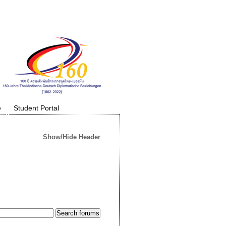
e
Student Portal
Show/Hide Header