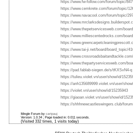
https://www.fw-follow.com/forum/topic/847
https://www.cemkrete.com/forum/topic/126
https://www.navacool.com/forum/topic/297
https://www.mrclarksdesigns.builderspot
https://www.thepetservicesweb.com/boar
https://www.milliescentedrocks.com/boar
https://www.greencarpetcleaningprescott
https://www.tai-ji.net/board/board_topic/
https://www.crossroadsbaitandtackle.com
https://www.thepartyservicesweb.com/bo
https://pad.fablab-siegen.de/s/tKXSvN4-q
https://tulieu.violet.vn/user/show/id/1523
https://anh135689999.violet.vn/user/show
https://violet.vn/user/show/id/15235943
https://giaoan.violet.vn/user/show/id/152
https://shhhnewcastleswingers.club/forums
Mingle Forum by
cartpauj
Version: 1.0.34 ; Page loaded in: 0.011 seconds.
(Visited 332 times, 1 visits today)