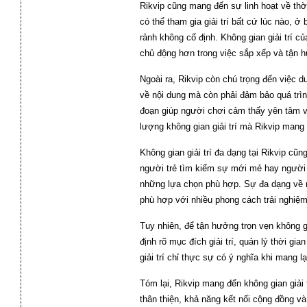
Rikvip cũng mang đến sự linh hoạt về thời
có thể tham gia giải trí bất cứ lúc nào, ở
rảnh không cố định. Không gian giải trí củ
chủ động hơn trong việc sắp xếp và tận 
Ngoài ra, Rikvip còn chú trọng đến việc du
về nội dung mà còn phải đảm bảo quá trìn
đoạn giúp người chơi cảm thấy yên tâm và
lượng không gian giải trí mà Rikvip mang l
Không gian giải trí đa dạng tại Rikvip cũ
người trẻ tìm kiếm sự mới mẻ hay người 
những lựa chọn phù hợp. Sự đa dạng về nội
phù hợp với nhiều phong cách trải nghiệm
Tuy nhiên, để tận hưởng trọn vẹn không gi
định rõ mục đích giải trí, quản lý thời gi
giải trí chỉ thực sự có ý nghĩa khi mang 
Tóm lại, Rikvip mang đến không gian giải 
thân thiện, khả năng kết nối cộng đồng và