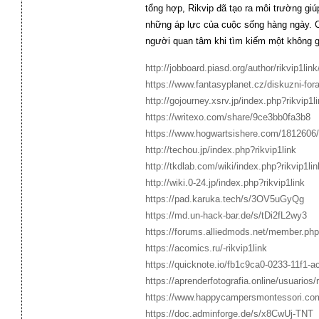
tổng hợp, Rikvip đã tạo ra môi trường giúp
những áp lực của cuộc sống hàng ngày. Ch
người quan tâm khi tìm kiếm một không gia
http://jobboard.piasd.org/author/rikvip1link
https://www.fantasyplanet.cz/diskuzni-fora
http://gojourney.xsrv.jp/index.php?rikvip1l
https://writexo.com/share/9ce3bb0fa3b8
https://www.hogwartsishere.com/1812606/
http://techou.jp/index.php?rikvip1link
http://tkdlab.com/wiki/index.php?rikvip1lin
http://wiki.0-24.jp/index.php?rikvip1link
https://pad.karuka.tech/s/3OV5uGyQg
https://md.un-hack-bar.de/s/tDi2fL2wy3
https://forums.alliedmods.net/member.p
https://acomics.ru/-rikvip1link
https://quicknote.io/fb1c9ca0-0233-11f1-
https://aprenderfotografia.online/usuarios/ri
https://www.happycampersmontessori.com/
https://doc.adminforge.de/s/x8CwUj-TNT