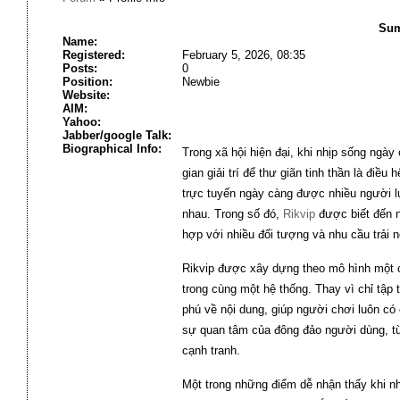
Sum
Name:
Registered:
February 5, 2026, 08:35
Posts:
0
Position:
Newbie
Website:
AIM:
Yahoo:
Jabber/google Talk:
Biographical Info:
Trong xã hội hiện đại, khi nhịp sống ngày
gian giải trí để thư giãn tinh thần là điều
trực tuyến ngày càng được nhiều người lự
nhau. Trong số đó,
Rikvip
được biết đến n
hợp với nhiều đối tượng và nhu cầu trải 
Rikvip được xây dựng theo mô hình một cổn
trong cùng một hệ thống. Thay vì chỉ tập 
phú về nội dung, giúp người chơi luôn có
sự quan tâm của đông đảo người dùng, từ
cạnh tranh.
Một trong những điểm dễ nhận thấy khi nhắ