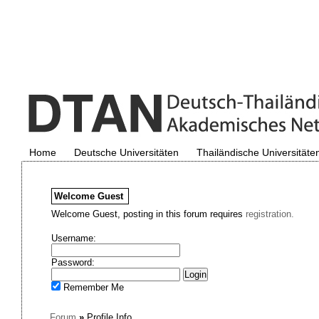
Home
Deutsche Universitäten
Thailändische Universitäte
Welcome
Guest
Welcome Guest, posting in this forum requires
registration.
Username:
Password:
Remember Me
Forum
»
Profile Info