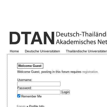
Home
Deutsche Universitäten
Thailändische Universitäte
Welcome
Guest
Welcome Guest, posting in this forum requires
registration.
Username:
Password:
Remember Me
Forum
»
Profile Info