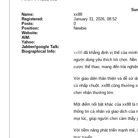
Sum
Name:
xx88
Registered:
January 31, 2026, 08:52
Posts:
0
Position:
Newbie
Website:
AIM:
Yahoo:
Jabber/google Talk:
Biographical Info:
xx88
đã khẳng định vị thế của mình 
người dùng yêu thích trò chơi. Nền 
cược thể thao, mang đến trải nghiệ
Với giao diện thân thiện và dễ sử d
cú nhấp chuột. xx88 cũng thường xu
chơi nhận thưởng lớn.
Một điểm nổi bật khác của xx88 là 
thông tin cá nhân và giao dịch của
mọi lúc, giúp người chơi cảm thấy 
Với tiềm năng phát triển mạnh mẽ, x
trực tuyến.