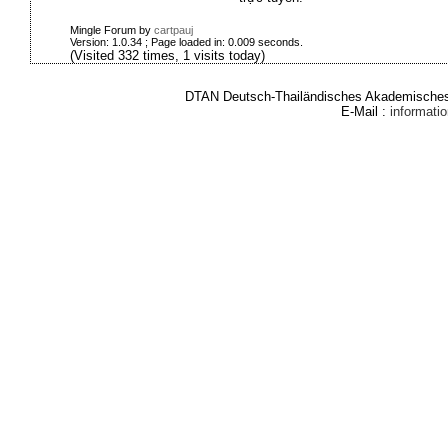
Mingle Forum by
cartpauj
Version: 1.0.34 ; Page loaded in: 0.009 seconds.
(Visited 332 times, 1 visits today)
DTAN Deutsch-Thailändisches Akademisches 
E-Mail :
informat