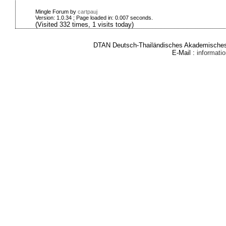
Mingle Forum by
cartpauj
Version: 1.0.34 ; Page loaded in: 0.007 seconds.
(Visited 332 times, 1 visits today)
DTAN Deutsch-Thailändisches Akademisches 
E-Mail :
informat