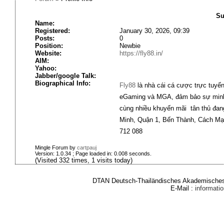
Su
Name:
Registered:
January 30, 2026, 09:39
Posts:
0
Position:
Newbie
Website:
https://fly88.in/
AIM:
Yahoo:
Jabber/google Talk:
Biographical Info:
Fly88
là nhà cái cá cược trực tuyế
eGaming và MGA, đảm bảo sự minh b
cùng nhiều khuyến mãi tân thủ đan
Minh, Quận 1, Bến Thành, Cách M
712 088
Mingle Forum by
cartpauj
Version: 1.0.34 ; Page loaded in: 0.008 seconds.
(Visited 332 times, 1 visits today)
DTAN Deutsch-Thailändisches Akademisches 
E-Mail :
informat