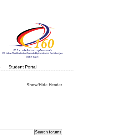
e
Student Portal
Show/Hide Header