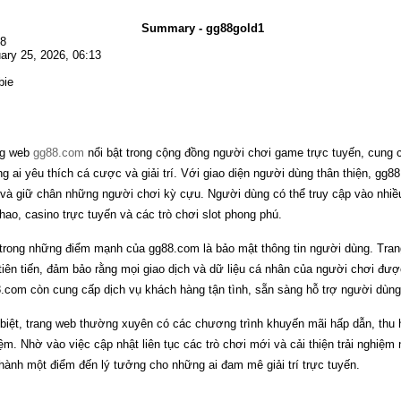
Summary - gg88gold1
8
ary 25, 2026, 06:13
bie
ng web
gg88.com
nổi bật trong cộng đồng người chơi game trực tuyến, cung 
g ai yêu thích cá cược và giải trí. Với giao diện người dùng thân thiện, gg
và giữ chân những người chơi kỳ cựu. Người dùng có thể truy cập vào nhiều
thao, casino trực tuyến và các trò chơi slot phong phú.
trong những điểm mạnh của gg88.com là bảo mật thông tin người dùng. Tra
tiên tiến, đảm bảo rằng mọi giao dịch và dữ liệu cá nhân của người chơi đượ
.com còn cung cấp dịch vụ khách hàng tận tình, sẵn sàng hỗ trợ người dùng
biệt, trang web thường xuyên có các chương trình khuyến mãi hấp dẫn, thu h
ệm. Nhờ vào việc cập nhật liên tục các trò chơi mới và cải thiện trải nghiệ
thành một điểm đến lý tưởng cho những ai đam mê giải trí trực tuyến.