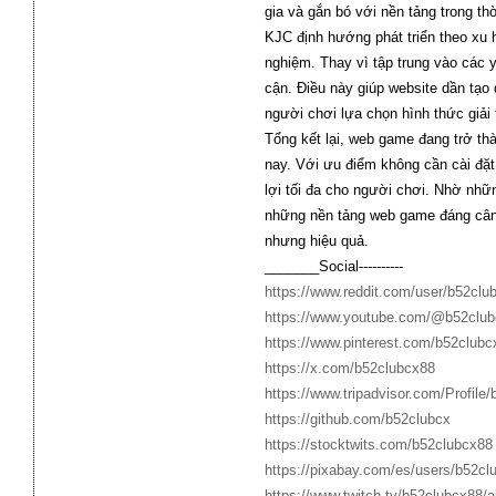
gia và gắn bó với nền tảng trong thờ
KJC định hướng phát triển theo xu 
nghiệm. Thay vì tập trung vào các y
cận. Điều này giúp website dần tạo 
người chơi lựa chọn hình thức giải t
Tổng kết lại, web game đang trở th
nay. Với ưu điểm không cần cài đặt
lợi tối đa cho người chơi. Nhờ những
những nền tảng web game đáng cân n
nhưng hiệu quả.
_______Social----------
https://www.reddit.com/user/b52clu
https://www.youtube.com/@b52clu
https://www.pinterest.com/b52clubcx
https://x.com/b52clubcx88
https://www.tripadvisor.com/Profile
https://github.com/b52clubcx
https://stocktwits.com/b52clubcx88
https://pixabay.com/es/users/b52cl
https://www.twitch.tv/b52clubcx88/a