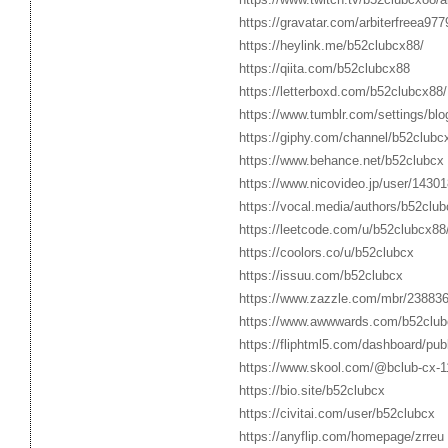
https://gravatar.com/arbiterfreea97
https://heylink.me/b52clubcx88/
https://qiita.com/b52clubcx88
https://letterboxd.com/b52clubcx88/
https://www.tumblr.com/settings/bl
https://giphy.com/channel/b52clubc
https://www.behance.net/b52clubcx
https://www.nicovideo.jp/user/1430
https://vocal.media/authors/b52clu
https://leetcode.com/u/b52clubcx88
https://coolors.co/u/b52clubcx
https://issuu.com/b52clubcx
https://www.zazzle.com/mbr/23883
https://www.awwwards.com/b52club
https://fliphtml5.com/dashboard/pub
https://www.skool.com/@bclub-cx-1
https://bio.site/b52clubcx
https://civitai.com/user/b52clubcx
https://anyflip.com/homepage/zrreu