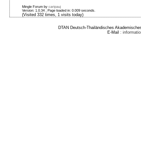
Mingle Forum by
cartpauj
Version: 1.0.34 ; Page loaded in: 0.009 seconds.
(Visited 332 times, 1 visits today)
DTAN Deutsch-Thailändisches Akademisches 
E-Mail :
informat