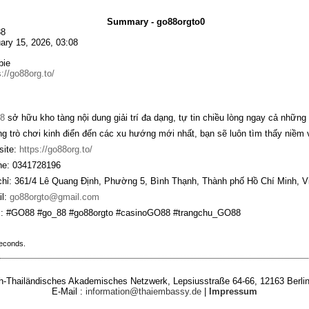
Summary - go88orgto0
88
ary 15, 2026, 03:08
bie
s://go88org.to/
8
sở hữu kho tàng nội dung giải trí đa dạng, tự tin chiều lòng ngay cả những
g trò chơi kinh điển đến các xu hướng mới nhất, bạn sẽ luôn tìm thấy niềm vu
ite:
https://go88org.to/
e: 0341728196
chỉ: 361/4 Lê Quang Định, Phường 5, Bình Thạnh, Thành phố Hồ Chí Minh, V
l:
go88orgto@gmail.com
: #GO88 #go_88 #go88orgto #casinoGO88 #trangchu_GO88
seconds.
-Thailändisches Akademisches Netzwerk, Lepsiusstraße 64-66, 12163 Berlin
E-Mail :
information@thaiembassy.de
|
Impressum