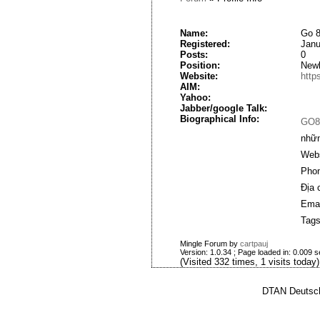
Name:
Go 
Registered:
Janu
Posts:
0
Position:
New
Website:
http
AIM:
Yahoo:
Jabber/google Talk:
Biographical Info:
GO8
nhữn
Webs
Phon
Địa 
Emai
Tags
Mingle Forum by
cartpauj
Version: 1.0.34 ; Page loaded in: 0.009 
(Visited 332 times, 1 visits today)
DTAN Deutsch