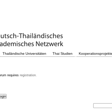
Thailändische Universitäten
Thai Studien
Kooperationsprojekt
orum requires
registration.