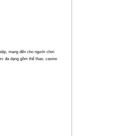
ghiệp, mang đến cho người chơi
ợc đa dạng gồm thể thao, casino