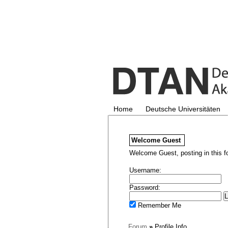
Home
Deutsche Universitäten
Welcome
Guest
Welcome Guest, posting in this f
Username:
Password:
Remember Me
Forum
»
Profile Info