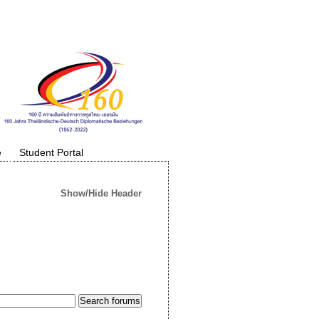
e
Student Portal
Show/Hide Header