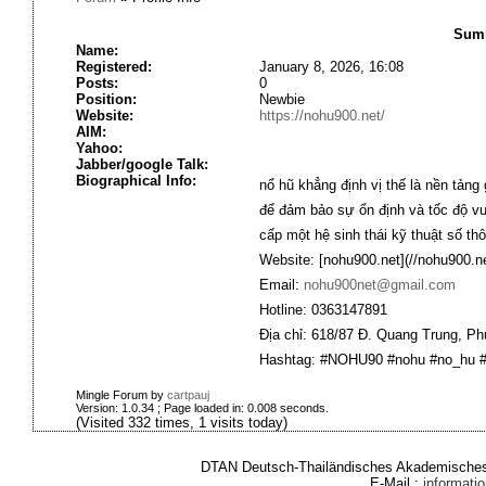
Summ
Name:
Registered:
January 8, 2026, 16:08
Posts:
0
Position:
Newbie
Website:
https://nohu900.net/
AIM:
Yahoo:
Jabber/google Talk:
Biographical Info:
nổ hũ
khẳng định vị thế là nền tảng 
để đảm bảo sự ổn định và tốc độ vư
cấp một hệ sinh thái kỹ thuật số th
Website: [nohu900.net](//nohu900.ne
Email:
nohu900net@gmail.com
Hotline: 0363147891
Địa chỉ: 618/87 Đ. Quang Trung, P
Hashtag: #NOHU90 #nohu #no_hu #l
Mingle Forum by
cartpauj
Version: 1.0.34 ; Page loaded in: 0.008 seconds.
(Visited 332 times, 1 visits today)
DTAN Deutsch-Thailändisches Akademisches 
E-Mail :
informat