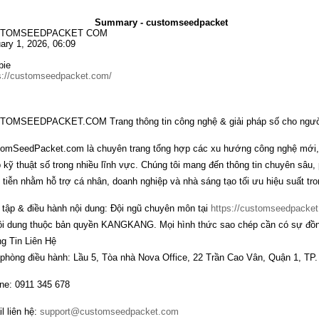
Summary - customseedpacket
TOMSEEDPACKET COM
ary 1, 2026, 06:09
bie
s://customseedpacket.com/
OMSEEDPACKET.COM Trang thông tin công nghệ & giải pháp số cho người
omSeedPacket.com là chuyên trang tổng hợp các xu hướng công nghệ mới,
 kỹ thuật số trong nhiều lĩnh vực. Chúng tôi mang đến thông tin chuyên sâu,
 tiễn nhằm hỗ trợ cá nhân, doanh nghiệp và nhà sáng tạo tối ưu hiệu suất tron
 tập & điều hành nội dung: Đội ngũ chuyên môn tại
https://customseedpacke
i dung thuộc bản quyền KANGKANG. Mọi hình thức sao chép cần có sự đồng
g Tin Liên Hệ
phòng điều hành: Lầu 5, Tòa nhà Nova Office, 22 Trần Cao Vân, Quận 1, TP.
ine: 0911 345 678
l liên hệ:
support@customseedpacket.com