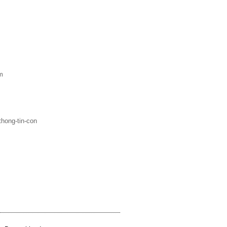
m
thong-tin-con