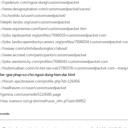
s://spiderum.com/nguoi-dung/customseedpacket
s://www.designspiration.com/customseedpacket/saves/
s://schoolido.lu/user/customseedpacket/
://delphi.larsbo.org/user/customseedpacket
s://www.equinenow.com/farm/customseedpacket.htm
s://jobs.lajobsportal.org/profiles/7696033-customseedpacket-com
s://jobs.landscapeindustrycareers.org/profiles/7696034-customseedpacket-co
s://swaay.com/u/tinhdauduongtocc/about/
s://www.aicrowd.com/participants/customseedpacket
s://jobs.westerncity.com/profiles/7696042-customseedpacket-com
s://tudomuaban.com/chi-tiet-rao-vat/2780376/-customseedpacket.com---trang-
he--giai-phap-so-cho-nguoi-dung-hien-dai.html
s://forum.epicbrowser.com/profile.php?id=126456
s://wallhaven.cc/user/customseedpacket
://genina.com/user/edit/5124585.page
://rias.ivanovo.ru/cgi-bin/mwf/user_info.pl?uid=68852
seconds.