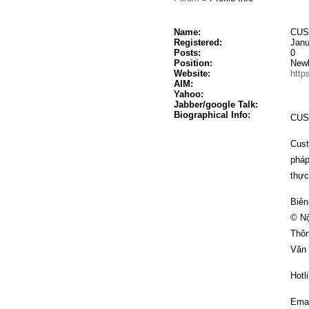
Name:
CUS
Registered:
Janu
Posts:
0
Position:
New
Website:
http
AIM:
Yahoo:
Jabber/google Talk:
Biographical Info:
CUST
Cust
pháp
thực
Biên
© Nộ
Thôn
Văn 
Hotl
Emai