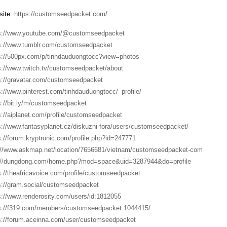
ite:
https://customseedpacket.com/
s://www.youtube.com/@customseedpacket
s://www.tumblr.com/customseedpacket
s://500px.com/p/tinhdauduongtocc?view=photos
s://www.twitch.tv/customseedpacket/about
s://gravatar.com/customseedpacket
s://www.pinterest.com/tinhdauduongtocc/_profile/
s://bit.ly/m/customseedpacket
s://aiplanet.com/profile/customseedpacket
s://www.fantasyplanet.cz/diskuzni-fora/users/customseedpacket/
s://forum.kryptronic.com/profile.php?id=247771
://www.askmap.net/location/7656681/vietnam/customseedpacket-com
://dungdong.com/home.php?mod=space&uid=3287944&do=profile
s://theafricavoice.com/profile/customseedpacket
s://gram.social/customseedpacket
s://www.renderosity.com/users/id:1812055
s://f319.com/members/customseedpacket.1044415/
s://forum.aceinna.com/user/customseedpacket