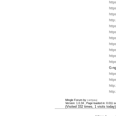
http
http
http
http
http
http
http
http
http
http
http
G-ng
http
http
http
http
Mingle Forum by
cartpauj
Version: 1.0.34 ; Page loaded in: 0.011 
(Visited 332 times, 1 visits today)