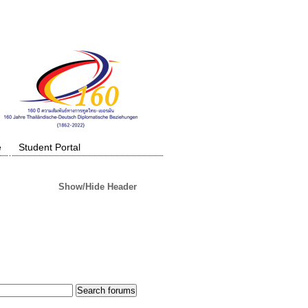
e
Student Portal
Show/Hide Header