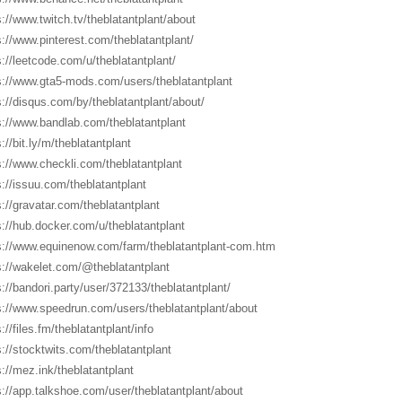
s://www.twitch.tv/theblatantplant/about
s://www.pinterest.com/theblatantplant/
s://leetcode.com/u/theblatantplant/
s://www.gta5-mods.com/users/theblatantplant
s://disqus.com/by/theblatantplant/about/
s://www.bandlab.com/theblatantplant
://bit.ly/m/theblatantplant
s://www.checkli.com/theblatantplant
s://issuu.com/theblatantplant
s://gravatar.com/theblatantplant
s://hub.docker.com/u/theblatantplant
s://www.equinenow.com/farm/theblatantplant-com.htm
s://wakelet.com/@theblatantplant
s://bandori.party/user/372133/theblatantplant/
s://www.speedrun.com/users/theblatantplant/about
://files.fm/theblatantplant/info
s://stocktwits.com/theblatantplant
s://mez.ink/theblatantplant
s://app.talkshoe.com/user/theblatantplant/about