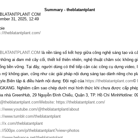
Summary - theblatantplant
BLATANTPLANT COM
mber 31, 2025, 12:49
bie
s://theblatantplant.com/
BLATANTPLANT.COM
là nền tảng số kết hợp giữa công nghệ sáng tạo và 
những ai đam mê cây cối, thiết kế thiên nhiên, nghệ thuật chăm sóc không gi
sống bền vững. Tại đây, người dùng có thể tiếp cận các công cụ dựng video, 
 mỹ không gian, cũng như các giải pháp nội dung sáng tạo dành riêng cho pla
style.Biên tập & điều hành nội dung: Đội ngũ của
https://theblatantplant.com
© 
KANG. Nghiêm cấm sao chép dưới mọi hình thức khi chưa được cấp phép."
òa nhà GreenHub, 29 Nguyễn Đình Chiểu, Quận 3, TP. Hồ Chí MinhHotline: 0
o@theblatantplant.comWebsite
:
https://theblatantplant.com/
s://www.youtube.com/@theblatantplant/about
s://www.tumblr.com/theblatantplant
s://x.com/theblatantplant
s://500px.com/p/theblatantplant?view=photos
s://www.behance.net/theblatantplant