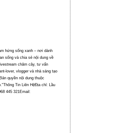
cảm hứng sống xanh – nơi dành
an sống và chia sẻ nội dung về
livestream chăm cây, tư vấn
nt-lover, vlogger và nhà sáng tạo
Bản quyền nội dung thuộc
Thông Tin Liên HệĐịa chỉ: Lầu
968 445 321Email: