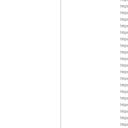
http
http
http
http
http
http
https
http
http
http
http
http
http
http
http
https
http
http
http