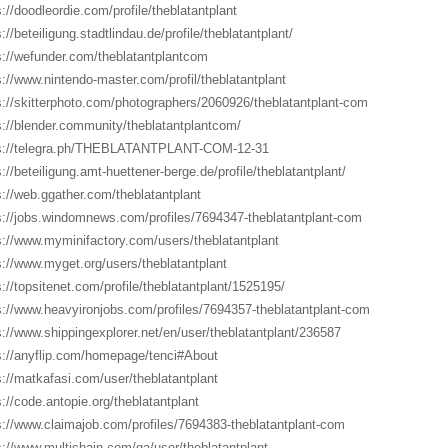
s://doodleordie.com/profile/theblatantplant
://beteiligung.stadtlindau.de/profile/theblatantplant/
s://wefunder.com/theblatantplantcom
s://www.nintendo-master.com/profil/theblatantplant
s://skitterphoto.com/photographers/2060926/theblatantplant-com
s://blender.community/theblatantplantcom/
s://telegra.ph/THEBLATANTPLANT-COM-12-31
s://beteiligung.amt-huettener-berge.de/profile/theblatantplant/
s://web.ggather.com/theblatantplant
s://jobs.windomnews.com/profiles/7694347-theblatantplant-com
s://www.myminifactory.com/users/theblatantplant
s://www.myget.org/users/theblatantplant
s://topsitenet.com/profile/theblatantplant/1525195/
s://www.heavyironjobs.com/profiles/7694357-theblatantplant-com
s://www.shippingexplorer.net/en/user/theblatantplant/236587
s://anyflip.com/homepage/tenci#About
s://matkafasi.com/user/theblatantplant
s://code.antopie.org/theblatantplant
s://www.claimajob.com/profiles/7694383-theblatantplant-com
s://www.multichain.com/qa/user/theblatantplant