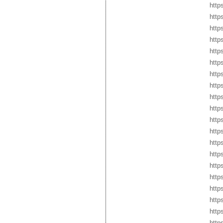
http
https
http
http
http
http
http
http
http
http
http
http
http
http
http
http
http
http
http
http