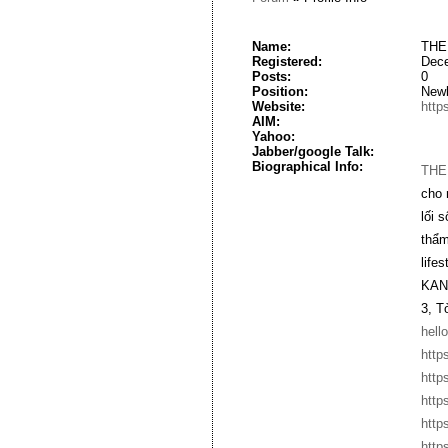
Name:
THE
Registered:
Dece
Posts:
0
Position:
New
Website:
http
AIM:
Yahoo:
Jabber/google Talk:
Biographical Info:
THE
cho 
lối 
thẩm
life
KANG
3, T
hell
http
http
http
http
http