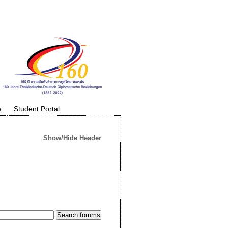
e
Student Portal
Show/Hide Header