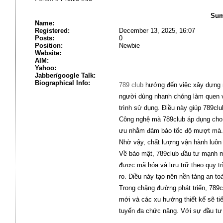
Sum
Name:
Registered:
December 13, 2025, 16:07
Posts:
0
Position:
Newbie
Website:
AIM:
Yahoo:
Jabber/google Talk:
Biographical Info:
789 club
hướng đến việc xây dựng mộ
người dùng nhanh chóng làm quen và 
trình sử dụng. Điều này giúp 789cl
Công nghệ mà 789club áp dụng cho 
ưu nhằm đảm bảo tốc độ mượt mà. N
Nhờ vậy, chất lượng vận hành luôn ổ
Về bảo mật, 789club đầu tư mạnh mẽ
được mã hóa và lưu trữ theo quy trì
ro. Điều này tạo nên nền tảng an to
Trong chặng đường phát triển, 789c
mới và các xu hướng thiết kế sẽ ti
tuyến đa chức năng. Với sự đầu tư 