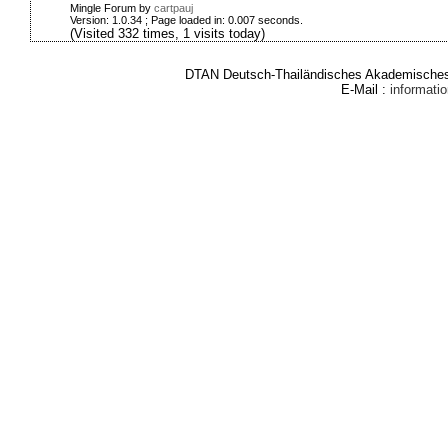
Mingle Forum by
cartpauj
Version: 1.0.34 ; Page loaded in: 0.007 seconds.
(Visited 332 times, 1 visits today)
DTAN Deutsch-Thailändisches Akademisches 
E-Mail :
informat