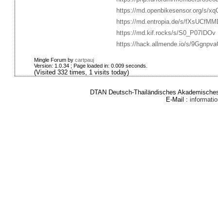
https://md.openbikesensor.org/s/x
https://md.entropia.de/s/fXsUCfMM
https://md.kif.rocks/s/S0_P07IDOv
https://hack.allmende.io/s/9Ggnpv
Mingle Forum by
cartpauj
Version: 1.0.34 ; Page loaded in: 0.009 seconds.
(Visited 332 times, 1 visits today)
DTAN Deutsch-Thailändisches Akademisches 
E-Mail :
informat