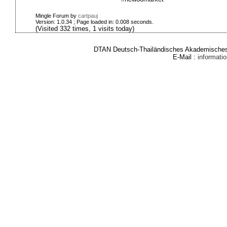
Mingle Forum by
cartpauj
Version: 1.0.34 ; Page loaded in: 0.008 seconds.
(Visited 332 times, 1 visits today)
DTAN Deutsch-Thailändisches Akademisches 
E-Mail :
informat