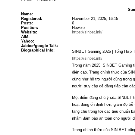
Sum
Name:
Registered:
November 21, 2025, 16:15
Posts:
0
Position:
Newbie
Website:
https://sinbet.ink/
AIM:
Yahoo:
Jabber/google Talk:
Biographical Info:
SINBET Gaming 2025 | Tổng Hợp T
https://sinbet.ink/
Trong năm 2025, SINBET Gaming tiế
diện cao. Trang chính thức của SI
cũng như hỗ trợ người dùng trong qu
người truy cập dễ dàng tiếp cận cá
Một điểm đáng chú ý của SINBET tr
hoạt động ổn định hơn, giảm độ trễ 
tảng chú trọng tới các tiêu chuẩn b
nhằm đảm bảo an toàn cho người d
Trang chính thức của SIN BET cũng