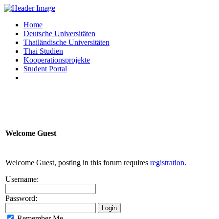
Home
Deutsche Universitäten
Thailändische Universitäten
Thai Studien
Kooperationsprojekte
Student Portal
Welcome
Guest
Welcome Guest, posting in this forum requires
registration.
Username:
Password:
Remember Me