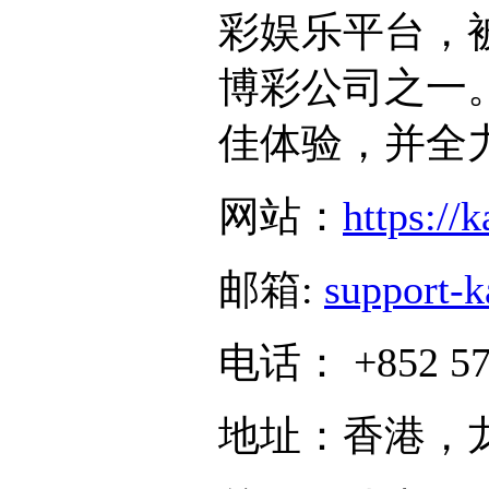
彩娱乐平台，
博彩公司之一
佳体验，并全
网站：
https://k
邮箱:
support-
电话： +852 57
地址：香港，