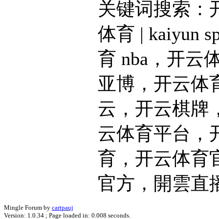
关键词搜索：开
体育 | kaiyu
育 nba，开云
亚博，开云体育
云，开云棋牌，
云体育平台，
育，开云体育
官方，開雲直
Mingle Forum by
cartpauj
Version: 1.0.34 ; Page loaded in: 0.008 seconds.