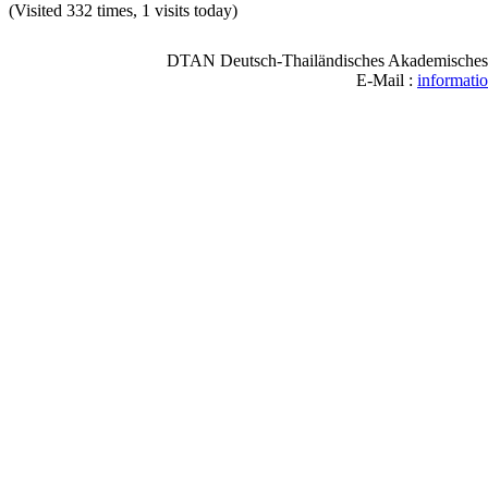
(Visited 332 times, 1 visits today)
DTAN Deutsch-Thailändisches Akademisches N
E-Mail :
informati