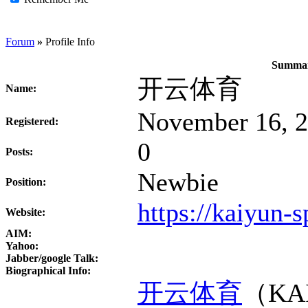
Forum
»
Profile Info
Summary
开云体育
Name:
November 16, 2
Registered:
0
Posts:
Newbie
Position:
https://kaiyun-sp
Website:
AIM:
Yahoo:
Jabber/google Talk:
Biographical Info:
开云体育
（KA