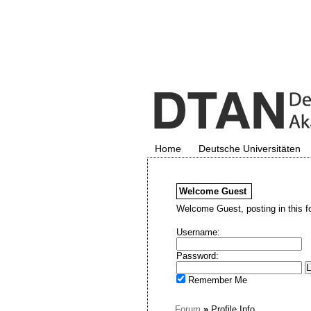
Home
Deutsche Universitäten
Welcome
Guest
Welcome Guest, posting in this f
Username:
Password:
Remember Me
Forum
»
Profile Info