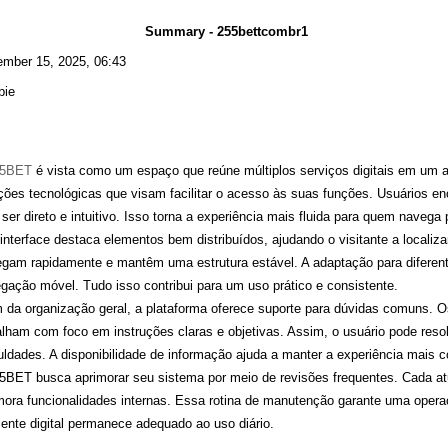
Summary - 255bettcombr1
mber 15, 2025, 06:43
bie
55BET
é vista como um espaço que reúne múltiplos serviços digitais em um a
ções tecnológicas que visam facilitar o acesso às suas funções. Usuários 
 ser direto e intuitivo. Isso torna a experiência mais fluida para quem navega 
interface destaca elementos bem distribuídos, ajudando o visitante a localiza
egam rapidamente e mantêm uma estrutura estável. A adaptação para diferent
gação móvel. Tudo isso contribui para um uso prático e consistente.
 da organização geral, a plataforma oferece suporte para dúvidas comuns. 
alham com foco em instruções claras e objetivas. Assim, o usuário pode res
culdades. A disponibilidade de informação ajuda a manter a experiência mais 
5BET busca aprimorar seu sistema por meio de revisões frequentes. Cada atu
mora funcionalidades internas. Essa rotina de manutenção garante uma opera
ente digital permanece adequado ao uso diário.