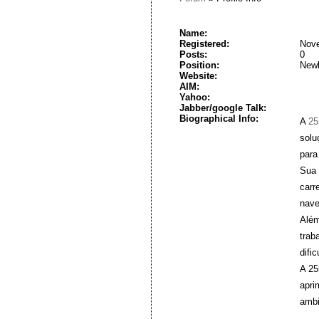
Name:
Registered:
Nove
Posts:
0
Position:
New
Website:
AIM:
Yahoo:
Jabber/google Talk:
Biographical Info:
A
2
solu
para
Sua 
carr
nave
Além
trab
difi
A 25
apri
ambi