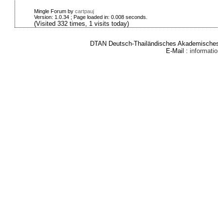
Mingle Forum by
cartpauj
Version: 1.0.34 ; Page loaded in: 0.008 seconds.
(Visited 332 times, 1 visits today)
DTAN Deutsch-Thailändisches Akademisches 
E-Mail :
informat