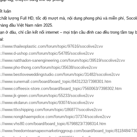
ết luận
chất lượng Full HD, tốc độ mượt mà, nội dung phong phú và miễn phí, Socol
 hàng đầu Việt Nam năm 2025.
ạn ở đâu, chỉ cần kết nối internet – mọi trận cầu đỉnh cao đều trong tầm tay 
al:
s://www.thaileoplastic.com/forum/topic/97616/socolive2cvv
s://www.d-ushop.com/forum/topic/54785/socolive2cvv
s://www.natthadon-sanengineering.com/forum/topic/39519/socolive2cvv
s://www.pho-thong.com/forum/topic/35638/socolive2cvv
s://www.bestloveweddingstudio.com/forum/topic/31482/socolive2cvv
s://www.sunemall.com/board/board_topic/8431232/7398301.htm
s://www.coffeesix-store.com/board/board_topic/7560063/7398302.htm
s://www.jk-green.com/forum/topic/55233/socolive2cvv
s://www.ekdarun.com/forum/topic/93074/socolive2cvv
s://www.ttlxshipping.com/forum/topic/186877/socolive2cvv
s://www.nongkhaempolice.com/forum/topic/37374/socolive2cvv
s://www.vhs80.com/board/board_topic/6798823/7398314.htm
s://www.freedomteamapexmarketinggroup.com/board/board_topic/8118484/73