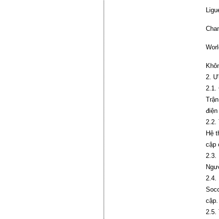
Ligu
Cham
Worl
Khôn
2. Ư
2.1.
Trận
điện
2.2.
Hệ t
cập 
2.3.
Ngườ
2.4.
Soco
cập.
2.5.