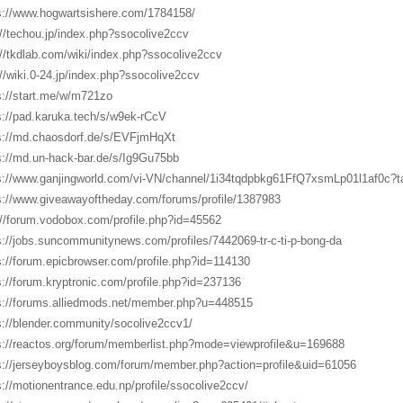
s://www.hogwartsishere.com/1784158/
://techou.jp/index.php?ssocolive2ccv
://tkdlab.com/wiki/index.php?ssocolive2ccv
://wiki.0-24.jp/index.php?ssocolive2ccv
s://start.me/w/m721zo
s://pad.karuka.tech/s/w9ek-rCcV
s://md.chaosdorf.de/s/EVFjmHqXt
s://md.un-hack-bar.de/s/Ig9Gu75bb
s://www.ganjingworld.com/vi-VN/channel/1i34tqdpbkg61FfQ7xsmLp01l1af0c?t
s://www.giveawayoftheday.com/forums/profile/1387983
://forum.vodobox.com/profile.php?id=45562
s://jobs.suncommunitynews.com/profiles/7442069-tr-c-ti-p-bong-da
s://forum.epicbrowser.com/profile.php?id=114130
s://forum.kryptronic.com/profile.php?id=237136
s://forums.alliedmods.net/member.php?u=448515
s://blender.community/socolive2ccv1/
s://reactos.org/forum/memberlist.php?mode=viewprofile&u=169688
s://jerseyboysblog.com/forum/member.php?action=profile&uid=61056
s://motionentrance.edu.np/profile/ssocolive2ccv/