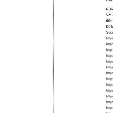
6. K
Với 
tiếp
Dù b
Soci
http
http
http
http
http
http
http
http
http
http
http
http
http