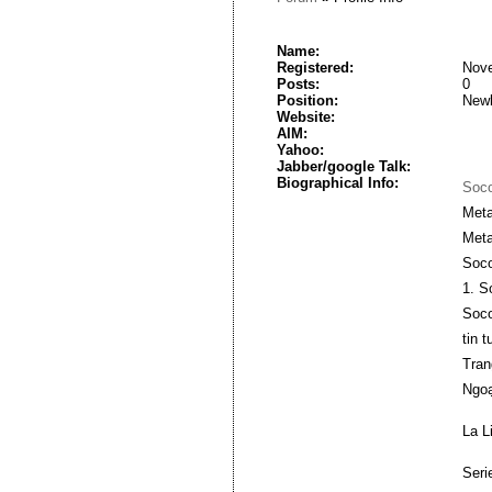
Name:
Registered:
Nove
Posts:
0
Position:
New
Website:
AIM:
Yahoo:
Jabber/google Talk:
Biographical Info:
Soco
Meta
Meta
Soco
1. S
Soco
tin 
Tran
Ngoạ
La L
Seri