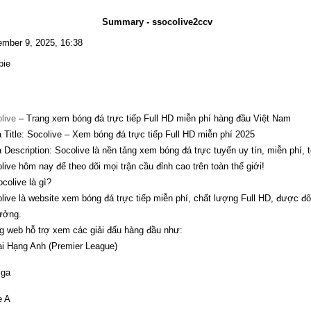
Summary - ssocolive2ccv
mber 9, 2025, 16:38
bie
live
– Trang xem bóng đá trực tiếp Full HD miễn phí hàng đầu Việt Nam
 Title: Socolive – Xem bóng đá trực tiếp Full HD miễn phí 2025
 Description: Socolive là nền tảng xem bóng đá trực tuyến uy tín, miễn phí,
live hôm nay để theo dõi mọi trận cầu đỉnh cao trên toàn thế giới!
ocolive là gì?
live là website xem bóng đá trực tiếp miễn phí, chất lượng Full HD, được
tưởng.
g web hỗ trợ xem các giải đấu hàng đầu như:
i Hạng Anh (Premier League)
iga
e A