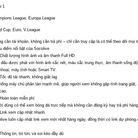
e 1
pions League, Europa League
d Cup, Euro, V.League
g cần tài khoản, không cần trả phí – chỉ cần truy cập là có thể theo dõi mọi t
u điểm nổi bật của Socolive
 Chất lượng hình ảnh và âm thanh Full HD
 đấu được phát với hình ảnh sắc nét, màu sắc trung thực, âm thanh sống độ
 thoại, máy tính hoặc Smart TV.
 Tốc độ tải nhanh, không giật lag
hống máy chủ phân tán mạnh mẽ, giúp người xem không gặp tình trạng giật, 
cao.
 Hoàn toàn miễn phí
i dùng có thể xem bóng đá trực tiếp mà không cần đăng ký hay trả phí hàng
 Link xem cập nhật nhanh
live luôn cập nhật link xem mới nhất hàng ngày, đồng thời có link dự phòng đ
 Thông tin, tin tức và soi kèo đầy đủ