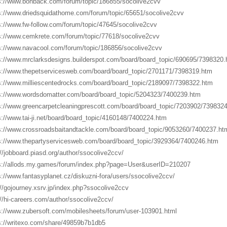
s://www.bonback.com/forum/topic/186855/socolive2cvv
s://www.driedsquidathome.com/forum/topic/65651/socolive2cvv
s://www.fw-follow.com/forum/topic/47645/socolive2cvv
s://www.cemkrete.com/forum/topic/77618/socolive2cvv
s://www.navacool.com/forum/topic/186856/socolive2cvv
s://www.mrclarksdesigns.builderspot.com/board/board_topic/690695/7398320.
s://www.thepetservicesweb.com/board/board_topic/2701171/7398319.htm
s://www.milliescentedrocks.com/board/board_topic/2189097/7398322.htm
s://www.wordsdomatter.com/board/board_topic/5204323/7400239.htm
s://www.greencarpetcleaningprescott.com/board/board_topic/7203902/739832
s://www.tai-ji.net/board/board_topic/4160148/7400224.htm
s://www.crossroadsbaitandtackle.com/board/board_topic/9053260/7400237.ht
s://www.thepartyservicesweb.com/board/board_topic/3929364/7400246.htm
://jobboard.piasd.org/author/ssocolive2ccv/
s://allods.my.games/forum/index.php?page=User&userID=210207
s://www.fantasyplanet.cz/diskuzni-fora/users/ssocolive2ccv/
://gojourney.xsrv.jp/index.php?ssocolive2ccv
://hi-careers.com/author/ssocolive2ccv/
s://www.zubersoft.com/mobilesheets/forum/user-103901.html
s://writexo.com/share/49859b7b1db5