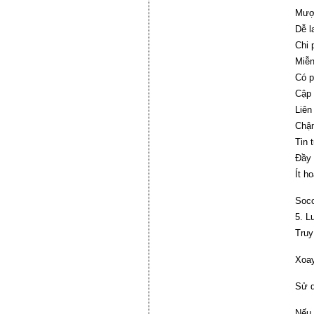
Mượt
Dễ l
Chi 
Miễn
Có p
Cập 
Liên
Chậm
Tin 
Đầy 
Ít h
Soco
5. L
Truy
Xoay
Sử d
Nếu 