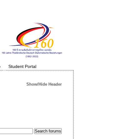
e
Student Portal
Show/Hide Header