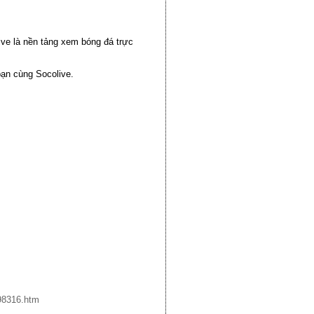
ive là nền tảng xem bóng đá trực
bạn cùng Socolive.
98316.htm