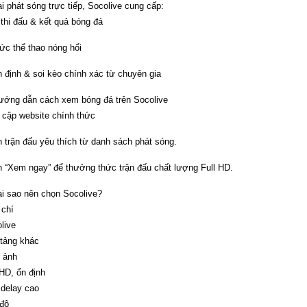
i phát sóng trực tiếp, Socolive cung cấp:
 thi đấu & kết quả bóng đá
tức thể thao nóng hổi
 định & soi kèo chính xác từ chuyên gia
ướng dẫn cách xem bóng đá trên Socolive
 cập website chính thức
 trận đấu yêu thích từ danh sách phát sóng.
 “Xem ngay” để thưởng thức trận đấu chất lượng Full HD.
ại sao nên chọn Socolive?
 chí
live
tảng khác
 ảnh
 HD, ổn định
delay cao
độ