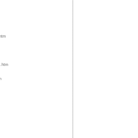
htm
4.htm
m