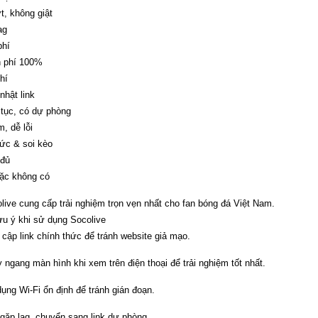
, không giật
ag
phí
 phí 100%
hí
nhật link
 tục, có dự phòng
, dễ lỗi
tức & soi kèo
đủ
oặc không có
live cung cấp trải nghiệm trọn vẹn nhất cho fan bóng đá Việt Nam.
ưu ý khi sử dụng Socolive
 cập link chính thức để tránh website giả mạo.
 ngang màn hình khi xem trên điện thoại để trải nghiệm tốt nhất.
ụng Wi-Fi ổn định để tránh gián đoạn.
gặp lag, chuyển sang link dự phòng.