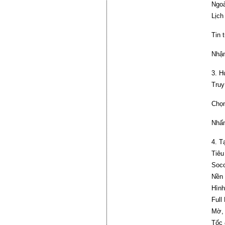
Ngoà
Lịch
Tin 
Nhận
3. H
Truy
Chọn
Nhấn
4. T
Tiêu
Soco
Nền 
Hình
Full
Mờ, 
Tốc 