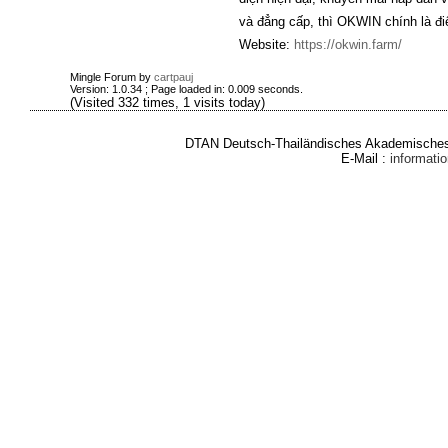
và đẳng cấp, thì OKWIN chính là đi
Website:
https://okwin.farm/
Mingle Forum by
cartpauj
Version: 1.0.34 ; Page loaded in: 0.009 seconds.
(Visited 332 times, 1 visits today)
DTAN Deutsch-Thailändisches Akademisches 
E-Mail :
informat