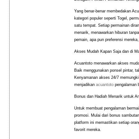
Yang benar-benar membedakan Acua
kategori populer seperti Togel, per
satu tempat. Setiap permainan diranc
menarik, menawarkan hiburan tanpa
pemain, apa pun preferensi merek
Akses Mudah Kapan Saja dan di M
Acuantoto menawarkan akses mudah 
Baik menggunakan ponsel pintar, ta
Kenyamanan akses 24/7 memungkink
menjadikan
acuantoto
pengalaman b
Bonus dan Hadiah Menarik untuk A
Untuk membuat pengalaman bermai
promosi. Mulai dari bonus sambutan
platform ini memastikan setiap o
favorit mereka.