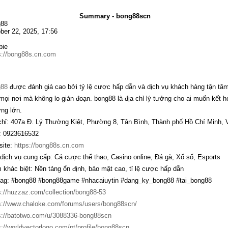
Summary - bong88scn
g88
ber 22, 2025, 17:56
bie
s://bong88s.cn.com
g88
được đánh giá cao bởi tỷ lệ cược hấp dẫn và dịch vụ khách hàng tận tâm
 mọi nơi mà không lo gián đoạn. bong88 là địa chỉ lý tưởng cho ai muốn kết hợ
ng lớn.
chỉ: 407a Đ. Lý Thường Kiệt, Phường 8, Tân Bình, Thành phố Hồ Chí Minh, 
 0923616532
ite:
https://bong88s.cn.com
dịch vụ cung cấp: Cá cược thể thao, Casino online, Đá gà, Xổ số, Esports
 khác biệt: Nền tảng ổn định, bảo mật cao, tỉ lệ cược hấp dẫn
ag: #bong88 #bong88game #nhacaiuytin #dang_ky_bong88 #tai_bong88
s://huzzaz.com/collection/bong88-53
s://www.chaloke.com/forums/users/bong88scn/
s://batotwo.com/u/3088336-bong88scn
s://worldvectorlogo.com/pt/profile/bong88scn