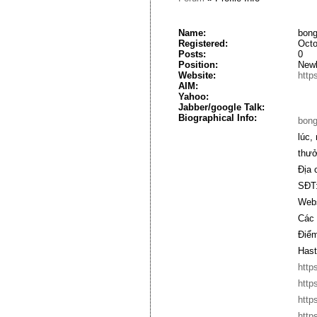
Name:
bon
Registered:
Octo
Posts:
0
Position:
New
Website:
http
AIM:
Yahoo:
Jabber/google Talk:
Biographical Info:
bon
lúc,
thưở
Địa 
SĐT:
Webs
Các 
Điểm
Hast
http
http
http
http