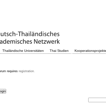
Thailändische Universitäten
Thai Studien
Kooperationsprojekt
orum requires
registration.