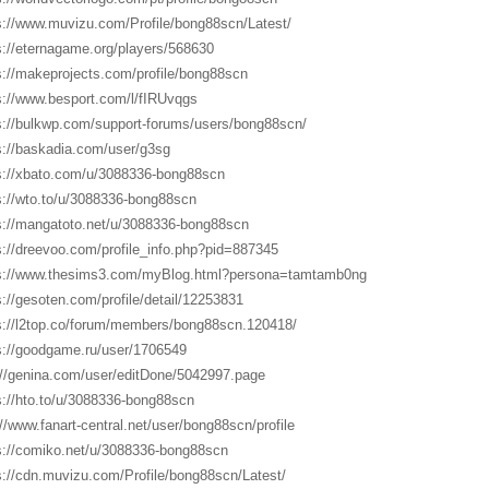
s://www.muvizu.com/Profile/bong88scn/Latest/
s://eternagame.org/players/568630
s://makeprojects.com/profile/bong88scn
s://www.besport.com/l/fIRUvqgs
s://bulkwp.com/support-forums/users/bong88scn/
s://baskadia.com/user/g3sg
s://xbato.com/u/3088336-bong88scn
s://wto.to/u/3088336-bong88scn
s://mangatoto.net/u/3088336-bong88scn
s://dreevoo.com/profile_info.php?pid=887345
s://www.thesims3.com/myBlog.html?persona=tamtamb0ng
s://gesoten.com/profile/detail/12253831
s://l2top.co/forum/members/bong88scn.120418/
s://goodgame.ru/user/1706549
://genina.com/user/editDone/5042997.page
s://hto.to/u/3088336-bong88scn
://www.fanart-central.net/user/bong88scn/profile
s://comiko.net/u/3088336-bong88scn
s://cdn.muvizu.com/Profile/bong88scn/Latest/