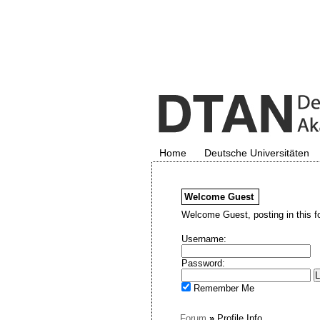
Home
Deutsche Universitäten
Welcome
Guest
Welcome Guest, posting in this f
Username:
Password:
Remember Me
Forum
»
Profile Info