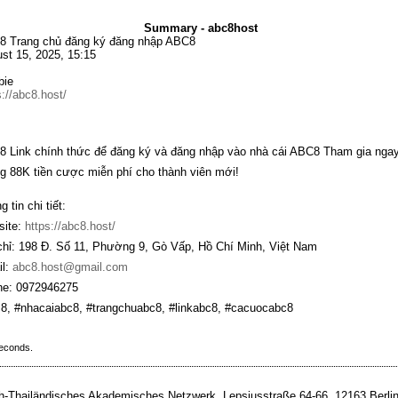
Summary - abc8host
 Trang chủ đăng ký đăng nhập ABC8
st 15, 2025, 15:15
bie
s://abc8.host/
 Link chính thức để đăng ký và đăng nhập vào nhà cái ABC8 Tham gia nga
 88K tiền cược miễn phí cho thành viên mới!
 tin chi tiết:
ite:
https://abc8.host/
chỉ: 198 Đ. Số 11, Phường 9, Gò Vấp, Hồ Chí Minh, Việt Nam
l:
abc8.host@gmail.com
e: 0972946275
8, #nhacaiabc8, #trangchuabc8, #linkabc8, #cacuocabc8
seconds.
-Thailändisches Akademisches Netzwerk, Lepsiusstraße 64-66, 12163 Berlin