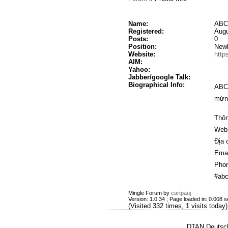
Name:
ABC8
Registered:
Augu
Posts:
0
Position:
New
Website:
http
AIM:
Yahoo:
Jabber/google Talk:
Biographical Info:
ABC8
mừng
Thông
Webs
Địa 
Emai
Phon
#abc
Mingle Forum by
cartpauj
Version: 1.0.34 ; Page loaded in: 0.008 
(Visited 332 times, 1 visits today)
DTAN Deutsch