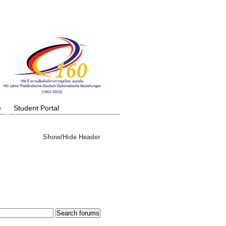
e
Student Portal
Show/Hide Header