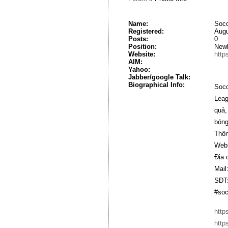
Name:
Soco
Registered:
Augu
Posts:
0
Position:
New
Website:
http
AIM:
Yahoo:
Jabber/google Talk:
Biographical Info:
Soco
Leag
quả,
bóng
Thôn
Webs
Địa 
Mail
SĐT:
#soc
http
http