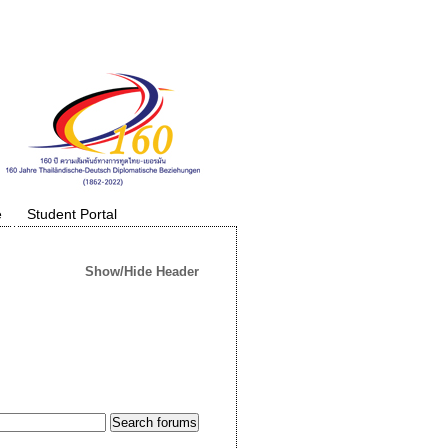
e
Student Portal
Show/Hide Header