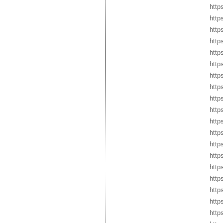
http
http
http
http
http
http
http
http
http
http
https
http
https
http
http
http
http
http
http