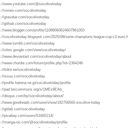
s://www.youtube.com/@socolivetoday
s://vimeo.com/socolivetoday
s://gravatar.com/socolivetoday
s://github.com/socolivetoday
s://www.blogger.com/profile/11089060624607861003
s://socolivetoday.blogspot.com/2025/08/serie-champions-league-cup-c2-euro.
s://www.tumblr.com/socolivetoday
s://sites.google.com/view/socolivetoday/
s://www.deviantart.com/socolivetoday/about
s://www.chordie.com/forum/profile.php?id=2364246
://linktr.ee/socolivetoday
s://issuu.com/socolivetoday
://profile.hatena.ne.jp/socolivetoday/profile
s://pad.lescommuns.org/s/1MEx9EAb_
s://disqus.com/by/socolivetoday/about/
s://www.goodreads.com/user/show/192756565-socolive-today
s://gitlab.com/socolivetoday
s://pixabay.com/users/51665214/
s://manga-no.com/@socolivetoday/profile