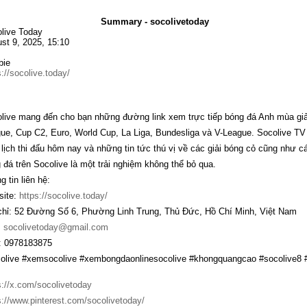
Summary - socolivetoday
live Today
st 9, 2025, 15:10
bie
s://socolive.today/
live mang đến cho bạn những đường link xem trực tiếp bóng đá Anh mùa giả
ue, Cup C2, Euro, World Cup, La Liga, Bundesliga và V-League. Socolive TV
 lịch thi đấu hôm nay và những tin tức thú vị về các giải bóng cỏ cũng như c
 đá trên Socolive là một trải nghiệm không thể bỏ qua.
g tin liên hệ:
ite:
https://socolive.today/
chỉ: 52 Đường Số 6, Phường Linh Trung, Thủ Đức, Hồ Chí Minh, Việt Nam
:
socolivetoday@gmail.com
 0978183875
olive #xemsocolive #xembongdaonlinesocolive #khongquangcao #socolive8 #
s://x.com/socolivetoday
s://www.pinterest.com/socolivetoday/